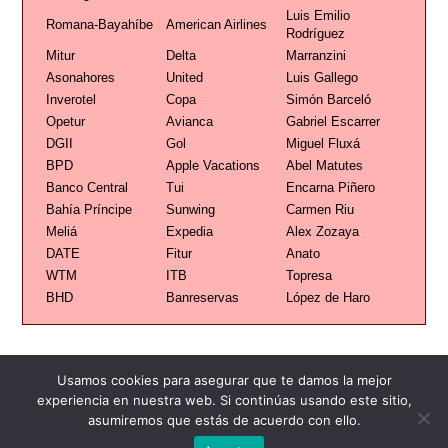
Luis Emilio
Romana-Bayahíbe
American Airlines
Rodríguez
Mitur
Delta
Marranzini
Asonahores
United
Luis Gallego
Inverotel
Copa
Simón Barceló
Opetur
Avianca
Gabriel Escarrer
DGII
Gol
Miguel Fluxá
BPD
Apple Vacations
Abel Matutes
Banco Central
Tui
Encarna Piñero
Bahía Príncipe
Sunwing
Carmen Riu
Meliá
Expedia
Alex Zozaya
DATE
Fitur
Anato
WTM
ITB
Topresa
BHD
Banreservas
López de Haro
Usamos cookies para asegurar que te damos la mejor
experiencia en nuestra web. Si continúas usando este sitio,
asumiremos que estás de acuerdo con ello.
Publicidad
Redacción
Contacto