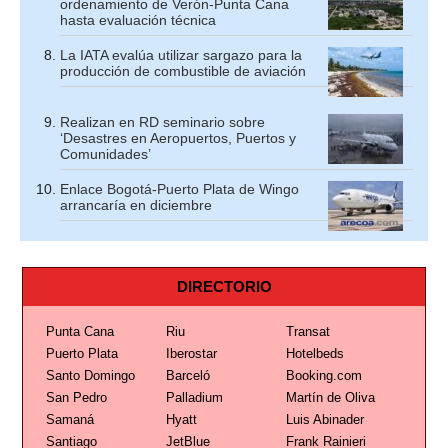
ordenamiento de Verón-Punta Cana
hasta evaluación técnica
La IATA evalúa utilizar sargazo para la
producción de combustible de aviación
Realizan en RD seminario sobre
‘Desastres en Aeropuertos, Puertos y
Comunidades’
Enlace Bogotá-Puerto Plata de Wingo
arrancaría en diciembre
DIRECTORIO
Punta Cana
Riu
Transat
Puerto Plata
Iberostar
Hotelbeds
Santo Domingo
Barceló
Booking.com
San Pedro
Palladium
Martín de Oliva
Samaná
Hyatt
Luis Abinader
Santiago
JetBlue
Frank Rainieri