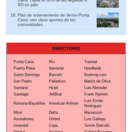
Cana: capta el 58% de las llegadas a
RD en julio
Plan de ordenamiento de Verón-Punta
Cana: ven clave aportes de las
comunidades
DIRECTORIO
Punta Cana
Riu
Transat
Puerto Plata
Iberostar
Hotelbeds
Santo Domingo
Barceló
Booking.com
San Pedro
Palladium
Martín de Oliva
Samaná
Hyatt
Luis Abinader
Santiago
JetBlue
Frank Rainieri
Luis Emilio
Romana-Bayahíbe
American Airlines
Rodríguez
Mitur
Delta
Marranzini
Asonahores
United
Luis Gallego
Inverotel
Copa
Simón Barceló
Opetur
Avianca
Gabriel Escarrer