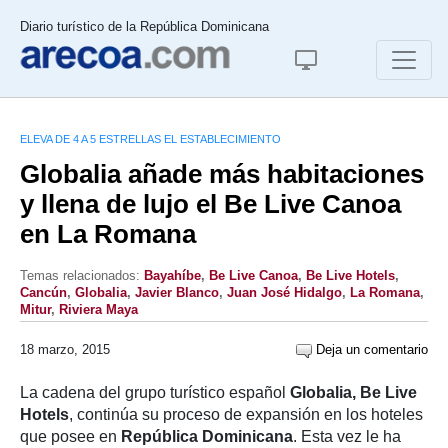
Diario turístico de la República Dominicana
ELEVA DE 4 A 5 ESTRELLAS EL ESTABLECIMIENTO
Globalia añade más habitaciones
y llena de lujo el Be Live Canoa
en La Romana
Temas relacionados:
Bayahíbe
,
Be Live Canoa
,
Be Live Hotels
,
Cancún
,
Globalia
,
Javier Blanco
,
Juan José Hidalgo
,
La Romana
,
Mitur
,
Riviera Maya
18 marzo, 2015
Deja un comentario
La cadena del grupo turístico español
Globalia, Be Live
Hotels
, continúa su proceso de expansión en los hoteles
que posee en
República Dominicana
. Esta vez le ha