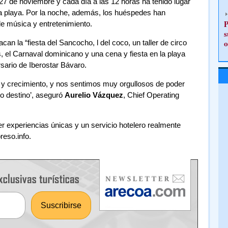
 de noviembre y cada día a las 12 horas ha tenido lugar
n la playa. Por la noche, además, los huéspedes han
P
de música y entretenimiento.
s
o
can la “fiesta del Sancocho, l del coco, un taller de circo
 el Carnaval dominicano y una cena y fiesta en la playa
rsario de Iberostar Bávaro.
 y crecimiento, y nos sentimos muy orgullosos de poder
so destino’, aseguró
Aurelio Vázquez
, Chief Operating
r experiencias únicas y un servicio hotelero realmente
reso.info.