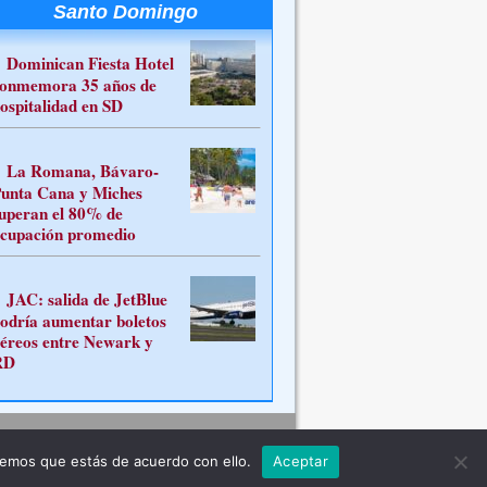
Santo Domingo
Dominican Fiesta Hotel
onmemora 35 años de
ospitalidad en SD
La Romana, Bávaro-
unta Cana y Miches
uperan el 80% de
cupación promedio
JAC: salida de JetBlue
odría aumentar boletos
éreos entre Newark y
RD
Contacto
remos que estás de acuerdo con ello.
Aceptar
ferente