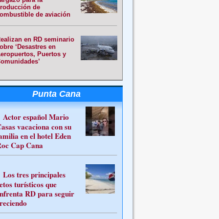
roducción de
ombustible de aviación
ealizan en RD seminario
obre ‘Desastres en
eropuertos, Puertos y
omunidades’
Punta Cana
Actor español Mario
asas vacaciona con su
amilia en el hotel Eden
oc Cap Cana
Los tres principales
etos turísticos que
nfrenta RD para seguir
reciendo