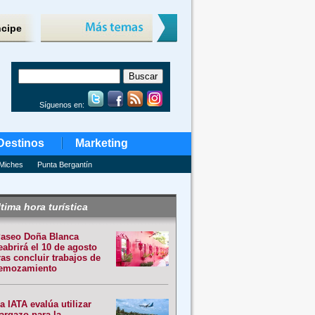
ncipe
Síguenos en:
Destinos
Marketing
Miches
Punta Bergantín
tima hora turística
aseo Doña Blanca
eabrirá el 10 de agosto
ras concluir trabajos de
emozamiento
a IATA evalúa utilizar
argazo para la