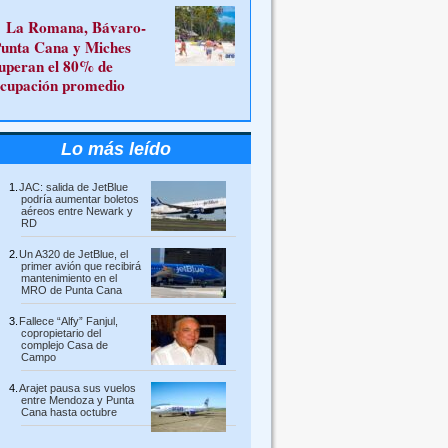
La Romana, Bávaro-
unta Cana y Miches
uperan el 80% de
cupación promedio
Lo más leído
JAC: salida de JetBlue
podría aumentar boletos
aéreos entre Newark y
RD
Un A320 de JetBlue, el
primer avión que recibirá
mantenimiento en el
MRO de Punta Cana
Fallece “Alfy” Fanjul,
copropietario del
complejo Casa de
Campo
Arajet pausa sus vuelos
entre Mendoza y Punta
Cana hasta octubre