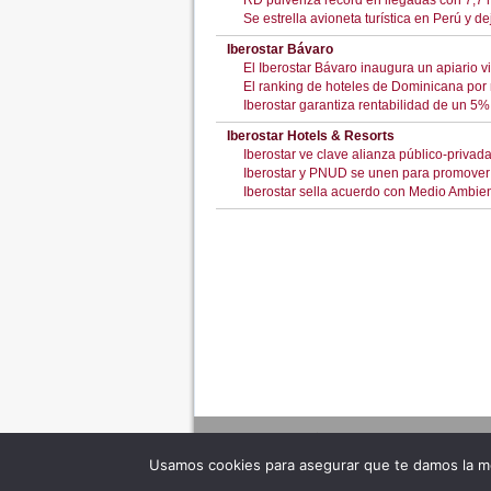
RD pulveriza récord en llegadas con 7,7 mi
Se estrella avioneta turística en Perú y d
Iberostar Bávaro
El Iberostar Bávaro inaugura un apiario vi
El ranking de hoteles de Dominicana por
Iberostar garantiza rentabilidad de un 5
Iberostar Hotels & Resorts
Iberostar ve clave alianza público-privad
Iberostar y PNUD se unen para promover u
Iberostar sella acuerdo con Medio Ambie
Usamos cookies para asegurar que te damos la me
Adverte