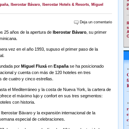
p
paña
,
Iberostar Bávaro
,
Iberostar Hotels & Resorts
,
Miguel
c
Deja un comentario
R
s
os 25 años de la apertura de
Iberostar Bávaro
, su primer
A
C
minicana.
imera vez en el año 1993, supuso el primer paso de la
al.
fundada por
Miguel Fluxá
en
España
se ha posicionado
acional y cuenta con más de 120 hoteles en tres
C
s de cuatro y cinco estrellas.
f
R
asta el Mediterráneo y la costa de Nueva York, la cartera de
ofrece el máximo lujo y confort en sus tres segmentos:
oteles con historia.
r
berostar Bávaro y la expansión internacional de la
e
c
 semana especial de celebraciones.