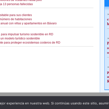
llones de visitantes hasta julio
eja 13 personas fallecidas
sitable para sus clientes
c
 número de habitaciones
h
% anual con villas y apartamentos en Bávaro
a para impulsar turismo sostenible en RD
n modelo turístico sostenible
P
nte para proteger ecosistemas costeros de RD
s
o
p
a
Publicidad
Redacción
jor experiencia en nuestra web. Si continúas usando este sitio, asumi
ncia legal
Todos los derechos reservados
Grupo Pre