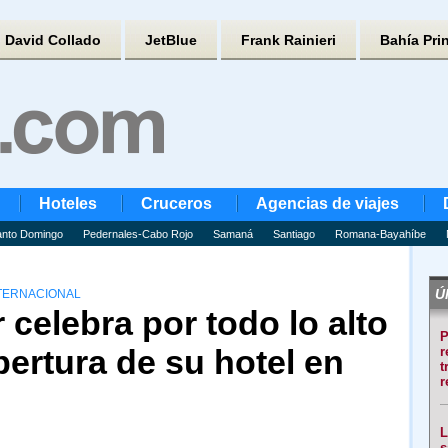
David Collado
JetBlue
Frank Rainieri
Bahía Pri
Hoteles
Cruceros
Agencias de viajes
nto Domingo
Pedernales-Cabo Rojo
Samaná
Santiago
Romana-Bayahíbe
Úl
NTERNACIONAL
 celebra por todo lo alto
P
pertura de su hotel en
r
t
r
L
s