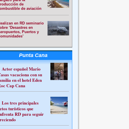
roducción de
ombustible de aviación
ealizan en RD seminario
obre ‘Desastres en
eropuertos, Puertos y
omunidades’
Punta Cana
Actor español Mario
asas vacaciona con su
amilia en el hotel Eden
oc Cap Cana
Los tres principales
etos turísticos que
nfrenta RD para seguir
reciendo