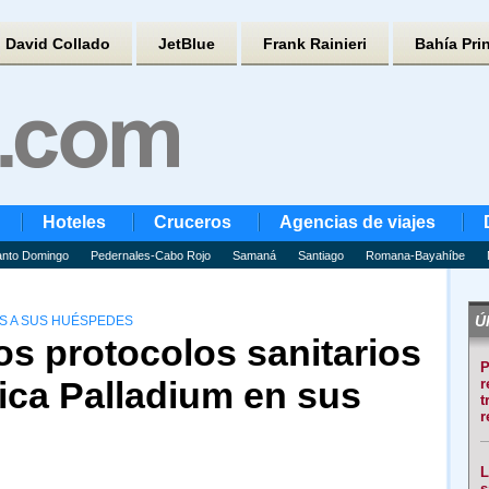
David Collado
JetBlue
Frank Rainieri
Bahía Pri
Hoteles
Cruceros
Agencias de viajes
nto Domingo
Pedernales-Cabo Rojo
Samaná
Santiago
Romana-Bayahíbe
Úl
S A SUS HUÉSPEDES
os protocolos sanitarios
P
ica Palladium en sus
r
t
r
L
s