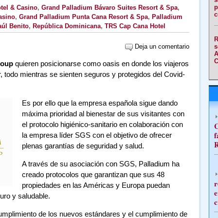
p
tel & Casino
,
Grand Palladium Bávaro Suites Resort & Spa
,
c
asino
,
Grand Palladium Punta Cana Resort & Spa
,
Palladium
úl Benito
,
República Dominicana
,
TRS Cap Cana Hotel
R
Deja un comentario
s
A
C
roup
quieren posicionarse como oasis en donde los viajeros
, todo mientras se sienten seguros y protegidos del Covid-
Es por ello que la empresa española sigue dando
máxima prioridad al bienestar de sus visitantes con
el protocolo higiénico-sanitario en colaboración con
C
f
la empresa líder SGS con el objetivo de ofrecer
R
plenas garantías de seguridad y salud.
A través de su asociación con SGS, Palladium ha
creado protocolos que garantizan que sus 48
r
propiedades en las Américas y Europa puedan
e
guro y saludable.
c
o cumplimiento de los nuevos estándares y el cumplimiento de