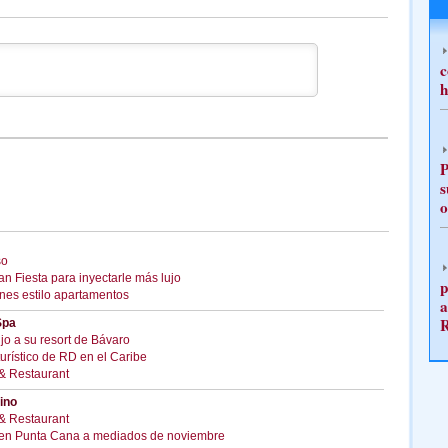
c
h
P
s
o
so
 Fiesta para inyectarle más lujo
p
nes estilo apartamentos
a
Spa
jo a su resort de Bávaro
urístico de RD en el Caribe
 & Restaurant
ino
 & Restaurant
n en Punta Cana a mediados de noviembre