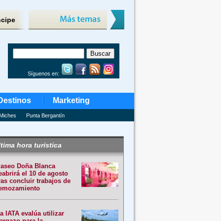
ncipe
Síguenos en:
Destinos
Marketing
Miches
Punta Bergantín
tima hora turística
aseo Doña Blanca
eabrirá el 10 de agosto
ras concluir trabajos de
emozamiento
a IATA evalúa utilizar
argazo para la