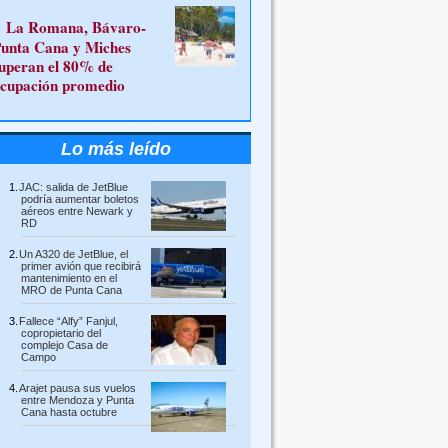
La Romana, Bávaro-
unta Cana y Miches
uperan el 80% de
cupación promedio
Lo más leído
JAC: salida de JetBlue
podría aumentar boletos
aéreos entre Newark y
RD
Un A320 de JetBlue, el
primer avión que recibirá
mantenimiento en el
MRO de Punta Cana
Fallece “Alfy” Fanjul,
copropietario del
complejo Casa de
Campo
Arajet pausa sus vuelos
entre Mendoza y Punta
Cana hasta octubre