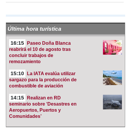
Última hora turística
16:15
Paseo Doña Blanca
reabrirá el 10 de agosto tras
concluir trabajos de
remozamiento
15:10
La IATA evalúa utilizar
sargazo para la producción de
combustible de aviación
14:15
Realizan en RD
seminario sobre ‘Desastres en
Aeropuertos, Puertos y
Comunidades’