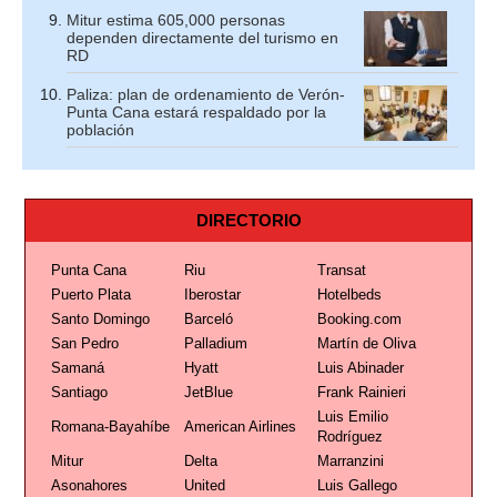
Mitur estima 605,000 personas
dependen directamente del turismo en
RD
Paliza: plan de ordenamiento de Verón-
Punta Cana estará respaldado por la
población
DIRECTORIO
Punta Cana
Riu
Transat
Puerto Plata
Iberostar
Hotelbeds
Santo Domingo
Barceló
Booking.com
San Pedro
Palladium
Martín de Oliva
Samaná
Hyatt
Luis Abinader
Santiago
JetBlue
Frank Rainieri
Luis Emilio
Romana-Bayahíbe
American Airlines
Rodríguez
Mitur
Delta
Marranzini
Asonahores
United
Luis Gallego