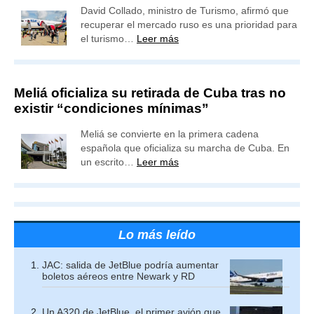
David Collado, ministro de Turismo, afirmó que
recuperar el mercado ruso es una prioridad para
el turismo…
Leer más
Meliá oficializa su retirada de Cuba tras no
existir “condiciones mínimas”
Meliá se convierte en la primera cadena
española que oficializa su marcha de Cuba. En
un escrito…
Leer más
Lo más leído
JAC: salida de JetBlue podría aumentar
boletos aéreos entre Newark y RD
Un A320 de JetBlue, el primer avión que