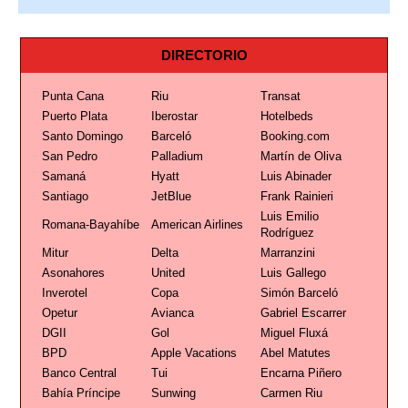
DIRECTORIO
Punta Cana
Riu
Transat
Puerto Plata
Iberostar
Hotelbeds
Santo Domingo
Barceló
Booking.com
San Pedro
Palladium
Martín de Oliva
Samaná
Hyatt
Luis Abinader
Santiago
JetBlue
Frank Rainieri
Luis Emilio
Romana-Bayahíbe
American Airlines
Rodríguez
Mitur
Delta
Marranzini
Asonahores
United
Luis Gallego
Inverotel
Copa
Simón Barceló
Opetur
Avianca
Gabriel Escarrer
DGII
Gol
Miguel Fluxá
BPD
Apple Vacations
Abel Matutes
Banco Central
Tui
Encarna Piñero
Bahía Príncipe
Sunwing
Carmen Riu