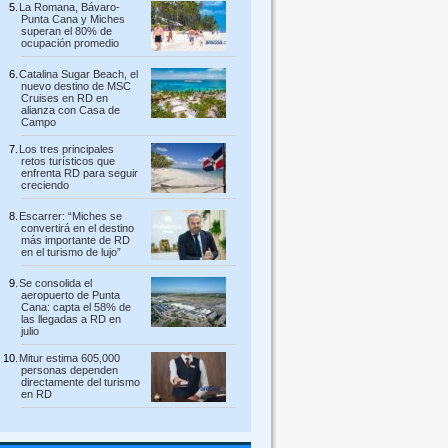
La Romana, Bávaro-
Punta Cana y Miches
superan el 80% de
ocupación promedio
Catalina Sugar Beach, el
nuevo destino de MSC
Cruises en RD en
alianza con Casa de
Campo
Los tres principales
retos turísticos que
enfrenta RD para seguir
creciendo
Escarrer: “Miches se
convertirá en el destino
más importante de RD
en el turismo de lujo”
Se consolida el
aeropuerto de Punta
Cana: capta el 58% de
las llegadas a RD en
julio
Mitur estima 605,000
personas dependen
directamente del turismo
en RD