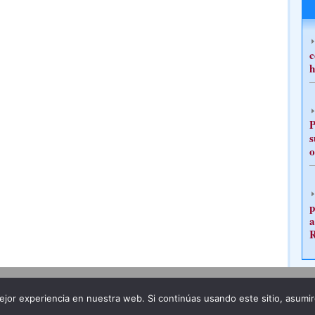
c
h
P
s
o
p
a
Publicidad
Redacción
jor experiencia en nuestra web. Si continúas usando este sitio, asumi
ncia legal
Todos los derechos reservados
Grupo Pre