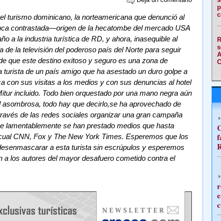
p
c
l turismo dominicano, la norteamericana que denunció al
unca contrastada—origen de la hecatombe del mercado USA
 a la industria turística de RD, y ahora, inasequible al
R
s
 de la televisión del poderoso país del Norte para seguir
A
e que este destino exitoso y seguro es una zona de
C
 turista de un país amigo que ha asestado un duro golpe a
a con sus visitas a los medios y con sus denuncias al hotel
Mitur incluido. Todo bien orquestado por una mano negra aún
d asombrosa, todo hay que decirlo,se ha aprovechado de
 través de las redes sociales organizar una gran campaña
que lamentablemente se han prestado medios que hasta
C
f
 cual CNN, Fox y The New York Times. Esperemos que los
R
a desenmascarar a esta turista sin escrúpulos y esperemos
 a los autores del mayor desafuero cometido contra el
r
e
c