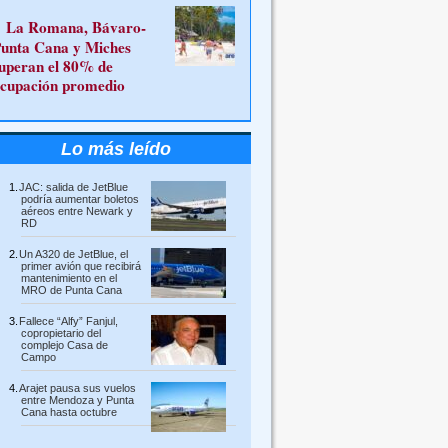
La Romana, Bávaro-
unta Cana y Miches
uperan el 80% de
cupación promedio
Lo más leído
JAC: salida de JetBlue
podría aumentar boletos
aéreos entre Newark y
RD
Un A320 de JetBlue, el
primer avión que recibirá
mantenimiento en el
MRO de Punta Cana
Fallece “Alfy” Fanjul,
copropietario del
complejo Casa de
Campo
Arajet pausa sus vuelos
entre Mendoza y Punta
Cana hasta octubre