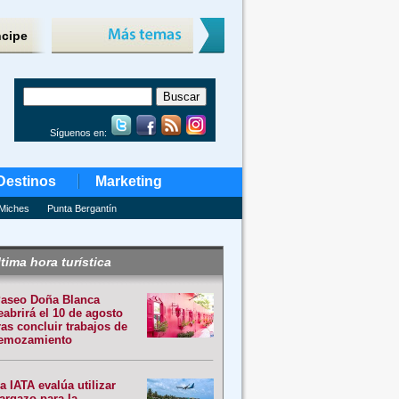
ncipe
Síguenos en:
Destinos
Marketing
Miches
Punta Bergantín
tima hora turística
aseo Doña Blanca
eabrirá el 10 de agosto
ras concluir trabajos de
emozamiento
a IATA evalúa utilizar
argazo para la