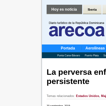
Hoy es noticia
Iberia
Portada
Aerolíneas
Punta Cana-Bávaro
Puerto Plata
Sa
La perversa enf
persistente
Temas relacionados:
Estados Unidos
,
Maj
20 septiembre, 2019