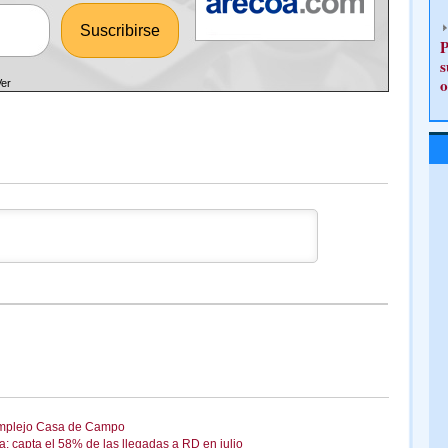
P
s
o
Ver
 complejo Casa de Campo
: capta el 58% de las llegadas a RD en julio