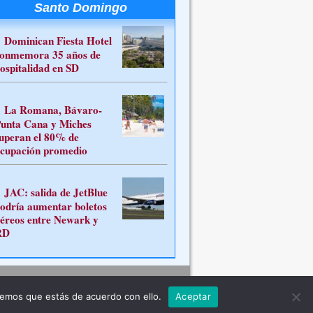
Santo Domingo
Dominican Fiesta Hotel
onmemora 35 años de
ospitalidad en SD
La Romana, Bávaro-
unta Cana y Miches
uperan el 80% de
cupación promedio
JAC: salida de JetBlue
odría aumentar boletos
éreos entre Newark y
RD
Contacto
remos que estás de acuerdo con ello.
Aceptar
ferente