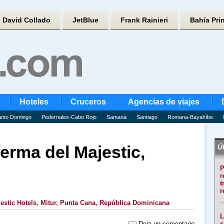
David Collado
JetBlue
Frank Rainieri
Bahía Pri
Hoteles
Cruceros
Agencias de viajes
nto Domingo
Pedernales-Cabo Rojo
Samaná
Santiago
Romana-Bayahíbe
erma del Majestic,
Úl
P
r
t
r
estic Hotels
,
Mitur
,
Punta Cana
,
República Dominicana
L
Deja un comentario
s