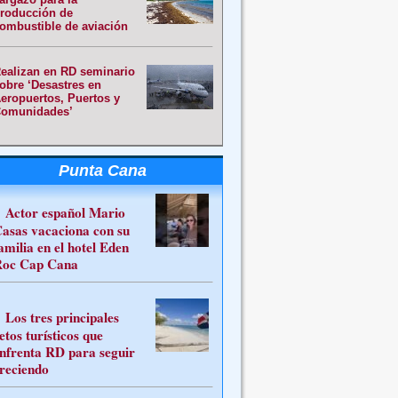
roducción de
ombustible de aviación
ealizan en RD seminario
obre ‘Desastres en
eropuertos, Puertos y
omunidades’
Punta Cana
Actor español Mario
asas vacaciona con su
amilia en el hotel Eden
oc Cap Cana
Los tres principales
etos turísticos que
nfrenta RD para seguir
reciendo