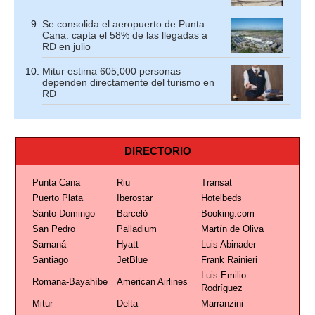
Se consolida el aeropuerto de Punta
Cana: capta el 58% de las llegadas a
RD en julio
Mitur estima 605,000 personas
dependen directamente del turismo en
RD
DIRECTORIO
Punta Cana
Riu
Transat
Puerto Plata
Iberostar
Hotelbeds
Santo Domingo
Barceló
Booking.com
San Pedro
Palladium
Martín de Oliva
Samaná
Hyatt
Luis Abinader
Santiago
JetBlue
Frank Rainieri
Luis Emilio
Romana-Bayahíbe
American Airlines
Rodríguez
Mitur
Delta
Marranzini