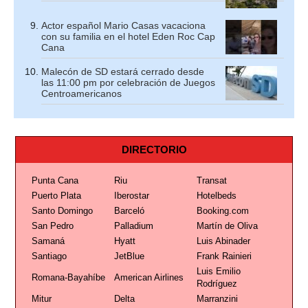
Actor español Mario Casas vacaciona
con su familia en el hotel Eden Roc Cap
Cana
Malecón de SD estará cerrado desde
las 11:00 pm por celebración de Juegos
Centroamericanos
DIRECTORIO
Punta Cana
Riu
Transat
Puerto Plata
Iberostar
Hotelbeds
Santo Domingo
Barceló
Booking.com
San Pedro
Palladium
Martín de Oliva
Samaná
Hyatt
Luis Abinader
Santiago
JetBlue
Frank Rainieri
Luis Emilio
Romana-Bayahíbe
American Airlines
Rodríguez
Mitur
Delta
Marranzini