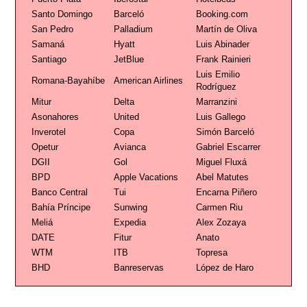
Santo Domingo
Barceló
Booking.com
San Pedro
Palladium
Martín de Oliva
Samaná
Hyatt
Luis Abinader
Santiago
JetBlue
Frank Rainieri
Luis Emilio
Romana-Bayahíbe
American Airlines
Rodríguez
Mitur
Delta
Marranzini
Asonahores
United
Luis Gallego
Inverotel
Copa
Simón Barceló
Opetur
Avianca
Gabriel Escarrer
DGII
Gol
Miguel Fluxá
BPD
Apple Vacations
Abel Matutes
Banco Central
Tui
Encarna Piñero
Bahía Príncipe
Sunwing
Carmen Riu
Meliá
Expedia
Alex Zozaya
DATE
Fitur
Anato
WTM
ITB
Topresa
BHD
Banreservas
López de Haro