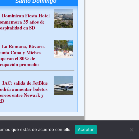
Santo Domingo
Dominican Fiesta Hotel
onmemora 35 años de
ospitalidad en SD
La Romana, Bávaro-
unta Cana y Miches
uperan el 80% de
cupación promedio
JAC: salida de JetBlue
odría aumentar boletos
éreos entre Newark y
RD
Contacto
remos que estás de acuerdo con ello.
Aceptar
ferente