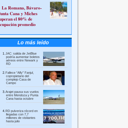
La Romana, Bávaro-
unta Cana y Miches
uperan el 80% de
cupación promedio
Lo más leído
JAC: salida de JetBlue
podría aumentar boletos
aéreos entre Newark y
RD
Fallece “Alfy” Fanjul,
copropietario del
complejo Casa de
Campo
Arajet pausa sus vuelos
entre Mendoza y Punta
Cana hasta octubre
RD pulveriza récord en
llegadas con 7,7
millones de visitantes
hasta julio