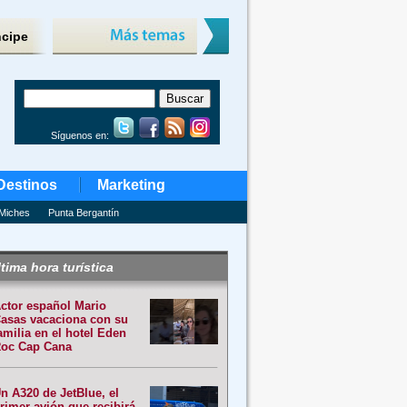
ncipe
Síguenos en:
Destinos
Marketing
Miches
Punta Bergantín
tima hora turística
ctor español Mario
asas vacaciona con su
amilia en el hotel Eden
oc Cap Cana
n A320 de JetBlue, el
rimer avión que recibirá