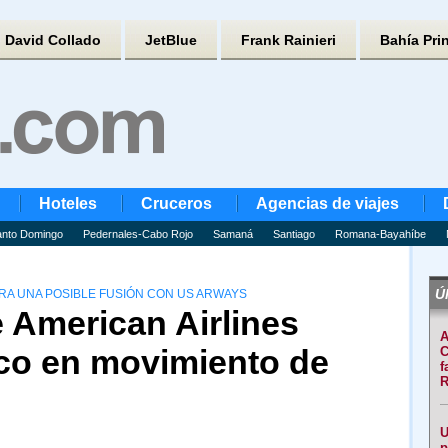
David Collado
JetBlue
Frank Rainieri
Bahía Pri
Hoteles
Cruceros
Agencias de viajes
nto Domingo
Pedernales-Cabo Rojo
Samaná
Santiago
Romana-Bayahíbe
Úl
A UNA POSIBLE FUSIÓN CON US ARWAYS
 American Airlines
A
co en movimiento de
C
f
R
U
p