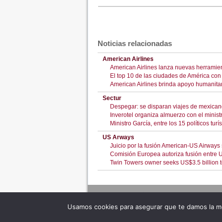
Noticias relacionadas
American Airlines
American Airlines lanza nuevas herramienta
El top 10 de las ciudades de América co
American Airlines brinda apoyo humanita
Sectur
Despegar: se disparan viajes de mexica
Inverotel organiza almuerzo con el minist
Ministro García, entre los 15 políticos tu
US Arways
Juicio por la fusión American-US Airways
Comisión Europea autoriza fusión entre 
Twin Towers owner seeks US$3.5 billion 
Usamos cookies para asegurar que te damos la me
Adverte