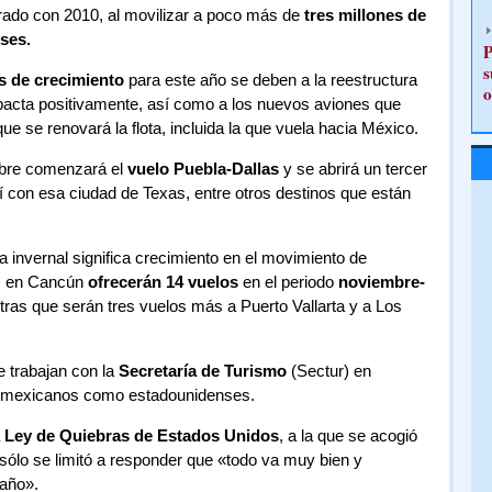
do con 2010, al movilizar a poco más de
tres millones de
ses.
P
s
s de crecimiento
para este año se deben a la reestructura
o
impacta positivamente, así como a los nuevos aviones que
ue se renovará la flota, incluida la que vuela hacia México.
bre comenzará el
vuelo Puebla-Dallas
y se abrirá un tercer
í con esa ciudad de Texas, entre otros destinos que están
a invernal significa crecimiento en el movimiento de
lo, en Cancún
ofrecerán 14 vuelos
en el periodo
noviembre-
ras que serán tres vuelos más a Puerto Vallarta y a Los
e trabajan con la
Secretaría de Turismo
(Sectur) en
os mexicanos como estadounidenses.
a
Ley de Quiebras de Estados Unidos
, a la que se acogió
ólo se limitó a responder que «todo va muy bien y
 año».