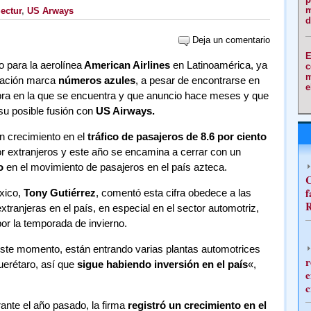
m
ectur
,
US Arways
d
Deja un comentario
E
 para la aerolínea
American Airlines
en Latinoamérica, ya
c
m
 nación marca
números azules
, a pesar de encontrarse en
e
ebra en la que se encuentra y que anuncio hace meses y que
su posible fusión con
US Airways.
un crecimiento en el
tráfico de pasajeros de 8.6 por ciento
or extranjeros y este año se encamina a cerrar con un
o
en el movimiento de pasajeros en el país azteca.
C
f
éxico,
Tony Gutiérrez
, comentó esta cifra obedece a las
R
tranjeras en el país, en especial en el sector automotriz,
or la temporada de invierno.
te momento, están entrando varias plantas automotrices
r
Querétaro, así que
sigue habiendo inversión en el país
«,
e
c
nte el año pasado, la firma
registró un crecimiento en el