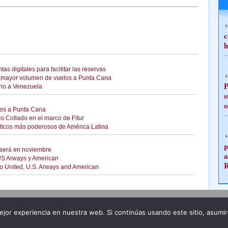
c
h
s digitales para facilitar las reservas
n mayor volumen de vuelos a Punta Cana
P
rio a Venezuela
s
o
nos a Punta Cana
ro Collado en el marco de Fitur
rísticos más poderosos de América Latina
p
 será en noviembre
a
US Arways y American
to United, U.S. Arways and American
Publicidad
Redacción
jor experiencia en nuestra web. Si continúas usando este sitio, asumi
ncia legal
Todos los derechos reservados
Grupo Pre