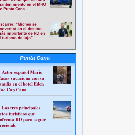
antenimiento en el MRO
e Punta Cana
scarrer: “Miches se
onvertirá en el destino
ás importante de RD en
l turismo de lujo”
Punta Cana
Actor español Mario
asas vacaciona con su
amilia en el hotel Eden
oc Cap Cana
Los tres principales
etos turísticos que
nfrenta RD para seguir
reciendo