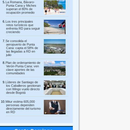
La Romana, Bávaro-
Punta Cana y Miches
superan el 80% de
ocupación promedio
Los tres principales
retos turísticos que
enfrenta RD para seguir
creciendo
Se consolida el
aeropuerto de Punta
Cana: capta el 58% de
las llegadas a RD en
julio
Plan de ordenamiento de
Verón-Punta Cana: ven
clave aportes de las
comunidades
Líderes de Santiago de
los Caballeros gestionan
con Wingo vuelo directo
desde Bogotá
Mitur estima 605,000
personas dependen
directamente del turismo
en RD