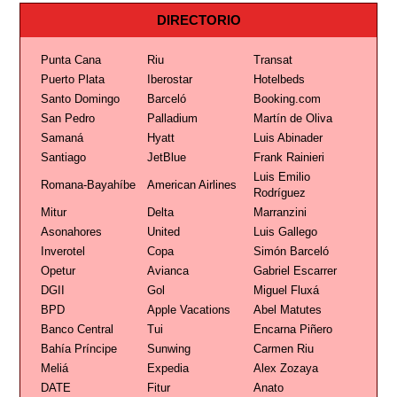
DIRECTORIO
Punta Cana
Riu
Transat
Puerto Plata
Iberostar
Hotelbeds
Santo Domingo
Barceló
Booking.com
San Pedro
Palladium
Martín de Oliva
Samaná
Hyatt
Luis Abinader
Santiago
JetBlue
Frank Rainieri
Luis Emilio
Romana-Bayahíbe
American Airlines
Rodríguez
Mitur
Delta
Marranzini
Asonahores
United
Luis Gallego
Inverotel
Copa
Simón Barceló
Opetur
Avianca
Gabriel Escarrer
DGII
Gol
Miguel Fluxá
BPD
Apple Vacations
Abel Matutes
Banco Central
Tui
Encarna Piñero
Bahía Príncipe
Sunwing
Carmen Riu
Meliá
Expedia
Alex Zozaya
DATE
Fitur
Anato