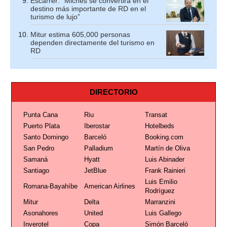
Escarrer: “Miches se convertirá en el
destino más importante de RD en el
turismo de lujo”
Mitur estima 605,000 personas
dependen directamente del turismo en
RD
DIRECTORIO
Punta Cana
Riu
Transat
Puerto Plata
Iberostar
Hotelbeds
Santo Domingo
Barceló
Booking.com
San Pedro
Palladium
Martín de Oliva
Samaná
Hyatt
Luis Abinader
Santiago
JetBlue
Frank Rainieri
Luis Emilio
Romana-Bayahíbe
American Airlines
Rodríguez
Mitur
Delta
Marranzini
Asonahores
United
Luis Gallego
Inverotel
Copa
Simón Barceló