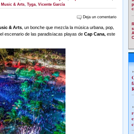
 Music & Arts
,
Tyga
,
Vicente García
p
c
Deja un comentario
R
sic & Arts
, un bonche que mezcla la música urbana, pop,
s
A
en el escenario de las paradisíacas playas de
Cap Cana,
este
C
C
f
R
r
e
c