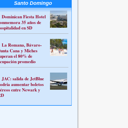
Santo Domingo
Dominican Fiesta Hotel
onmemora 35 años de
ospitalidad en SD
La Romana, Bávaro-
unta Cana y Miches
uperan el 80% de
cupación promedio
JAC: salida de JetBlue
odría aumentar boletos
éreos entre Newark y
RD