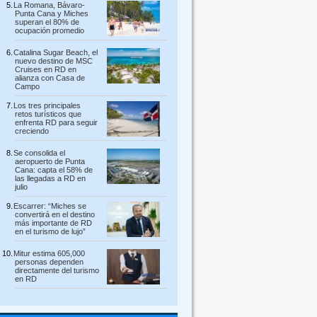
La Romana, Bávaro-
Punta Cana y Miches
superan el 80% de
ocupación promedio
Catalina Sugar Beach, el
nuevo destino de MSC
Cruises en RD en
alianza con Casa de
Campo
Los tres principales
retos turísticos que
enfrenta RD para seguir
creciendo
Se consolida el
aeropuerto de Punta
Cana: capta el 58% de
las llegadas a RD en
julio
Escarrer: “Miches se
convertirá en el destino
más importante de RD
en el turismo de lujo”
Mitur estima 605,000
personas dependen
directamente del turismo
en RD