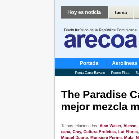
Hoy es noticia
Iberia
Portada
Aerolíneas
Punta Cana-Bávaro
Puerto Plata
Sa
The Paradise C
mejor mezcla m
Temas relacionados:
Alan Waker
,
Alesso
,
cana
,
Cray
,
Cultura Profética
,
Lui Flores
Miguel Duarte
,
Monsiere Perine
,
Mula
,
N