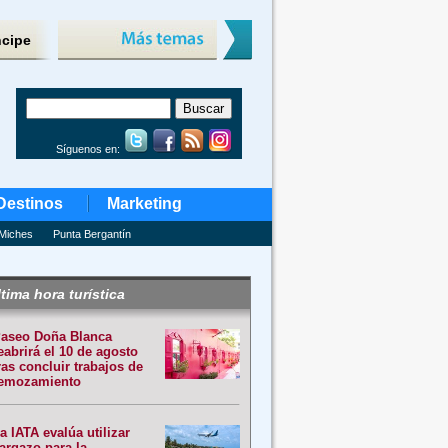
ncipe
Síguenos en:
Destinos
Marketing
Miches
Punta Bergantín
tima hora turística
aseo Doña Blanca
eabrirá el 10 de agosto
ras concluir trabajos de
emozamiento
a IATA evalúa utilizar
argazo para la