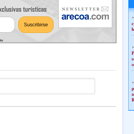
c
h
Ver
P
s
o
p
a