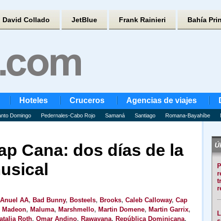
David Collado
JetBlue
Frank Rainieri
Bahía Pri
Hoteles
Cruceros
Agencias de viajes
nto Domingo
Pedernales-Cabo Rojo
Samaná
Santiago
Romana-Bayahíbe
ap Cana: dos días de la
Úl
usical
P
r
t
r
Anuel AA
,
Bad Bunny
,
Bosteels
,
Brooks
,
Caleb Calloway
,
Cap
,
Madeon
,
Maluma
,
Marshmello
,
Martin Domene
,
Martin Garrix
,
L
atalia Roth
,
Omar Andino
,
Rawayana
,
República Dominicana
,
s