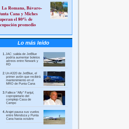
La Romana, Bávaro-
unta Cana y Miches
uperan el 80% de
cupación promedio
Lo más leído
JAC: salida de JetBlue
podría aumentar boletos
aéreos entre Newark y
RD
Un A320 de JetBlue, el
primer avión que recibirá
mantenimiento en el
MRO de Punta Cana
Fallece “Alfy” Fanjul,
copropietario del
complejo Casa de
Campo
Arajet pausa sus vuelos
entre Mendoza y Punta
Cana hasta octubre