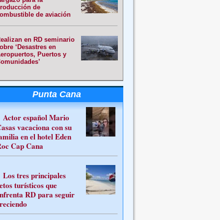
roducción de
ombustible de aviación
ealizan en RD seminario
obre ‘Desastres en
eropuertos, Puertos y
omunidades’
Punta Cana
Actor español Mario
asas vacaciona con su
amilia en el hotel Eden
oc Cap Cana
Los tres principales
etos turísticos que
nfrenta RD para seguir
reciendo