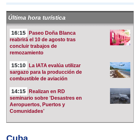
Última hora turística
16:15
Paseo Doña Blanca
reabrirá el 10 de agosto tras
concluir trabajos de
remozamiento
15:10
La IATA evalúa utilizar
sargazo para la producción de
combustible de aviación
14:15
Realizan en RD
seminario sobre ‘Desastres en
Aeropuertos, Puertos y
Comunidades’
Cuba