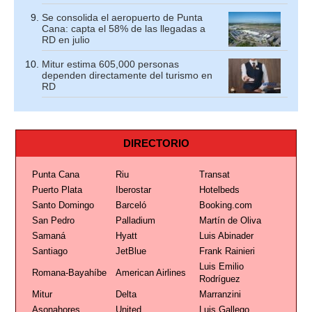
Se consolida el aeropuerto de Punta
Cana: capta el 58% de las llegadas a
RD en julio
Mitur estima 605,000 personas
dependen directamente del turismo en
RD
DIRECTORIO
Punta Cana
Riu
Transat
Puerto Plata
Iberostar
Hotelbeds
Santo Domingo
Barceló
Booking.com
San Pedro
Palladium
Martín de Oliva
Samaná
Hyatt
Luis Abinader
Santiago
JetBlue
Frank Rainieri
Luis Emilio
Romana-Bayahíbe
American Airlines
Rodríguez
Mitur
Delta
Marranzini
Asonahores
United
Luis Gallego