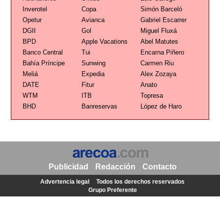
Inverotel
Copa
Simón Barceló
Opetur
Avianca
Gabriel Escarrer
DGII
Gol
Miguel Fluxá
BPD
Apple Vacations
Abel Matutes
Banco Central
Tui
Encarna Piñero
Bahía Príncipe
Sunwing
Carmen Riu
Meliá
Expedia
Alex Zozaya
DATE
Fitur
Anato
WTM
ITB
Topresa
BHD
Banreservas
López de Haro
Publicidad
Redacción
Contacto
Advertencia legal
Todos los derechos reservados
Grupo Preferente