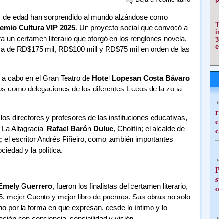
os de edad han sorprendido al mundo alzándose como
T
emio Cultura VIP 2025
. Un proyecto social que convocó a
i
ra un certamen literario que otorgó en los renglones novela,
3
e
uma de RD$175 mil, RD$100 mill y RD$75 mil en orden de las
ó a cabo en el Gran Teatro de
Hotel Lopesan Costa Bávaro
dos como delegaciones de los diferentes Liceos de la zona
r
los directores y profesores de las instituciones educativas,
e
 La Altagracia,
Rafael Barón Duluc
, Cholitín; el alcalde de
c
;
el escritor Andrés Piñeiro, como también importantes
iedad y la política.
P
s
Emely Guerrero
, fueron los finalistas del certamen literario,
o
, mejor Cuento y mejor libro de poemas. Sus obras no solo
no por la forma en que expresan, desde lo íntimo y lo
ción con conciencia, sensibilidad y visión.