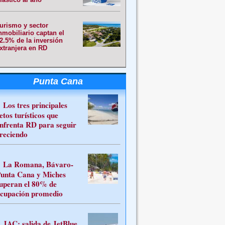
urismo y sector
nmobiliario captan el
2.5% de la inversión
xtranjera en RD
Punta Cana
Los tres principales
etos turísticos que
nfrenta RD para seguir
reciendo
La Romana, Bávaro-
unta Cana y Miches
uperan el 80% de
cupación promedio
JAC: salida de JetBlue