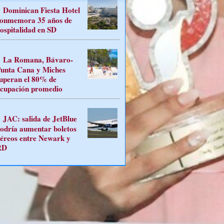
Dominican Fiesta Hotel
onmemora 35 años de
ospitalidad en SD
La Romana, Bávaro-
unta Cana y Miches
uperan el 80% de
cupación promedio
JAC: salida de JetBlue
odría aumentar boletos
éreos entre Newark y
RD