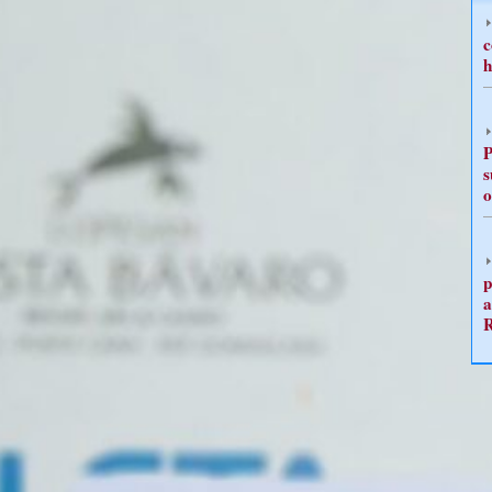
c
h
P
s
o
p
a