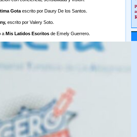
p
a
ltima Gota
escrito por Daury De los Santos.
ony,
escrito por Valery Soto.
o a
Mis Latidos Escritos
de Emely Guerrero.