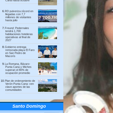
Cana hasta octubre
RD pulveriza récord en
llegadas con 7,7
millones de visitantes
hasta julio
Freund: Pedernales
tendrá 1,700
habitaciones hoteleras
operativas al final de
2027
Gobierno entrega
remozada playa El Faro
en San Pedro de
Macorís
La Romana, Bávaro-
Punta Cana y Miches
superan el 80% de
ocupación promedio
Plan de ordenamiento de
Verón-Punta Cana: ven
clave aportes de las
comunidades
Santo Domingo