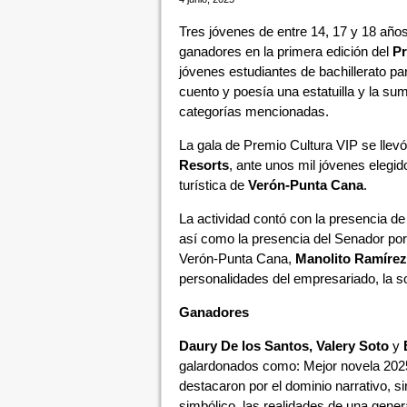
Tres jóvenes de entre 14, 17 y 18 añ
ganadores en la primera edición del
Pr
jóvenes estudiantes de bachillerato pa
cuento y poesía una estatuilla y la s
categorías mencionadas.
La gala de Premio Cultura VIP se llev
Resorts
, ante unos mil jóvenes elegi
turística de
Verón-Punta Cana
.
La actividad contó con la presencia de 
así como la presencia del Senador por
Verón-Punta Cana,
Manolito Ramírez
personalidades del empresariado, la soc
Ganadores
Daury De los Santos, Valery Soto
y
galardonados como: Mejor novela 2025
destacaron por el dominio narrativo, si
simbólico, las realidades de una genera