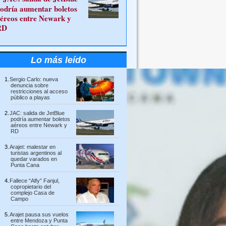
odría aumentar boletos
éreos entre Newark y
RD
Lo más leído
Sergio Carlo: nueva
denuncia sobre
restricciones al acceso
público a playas
JAC: salida de JetBlue
podría aumentar boletos
aéreos entre Newark y
RD
Arajet: malestar en
turistas argentinos al
quedar varados en
Punta Cana
Fallece “Alfy” Fanjul,
copropietario del
complejo Casa de
Campo
Arajet pausa sus vuelos
entre Mendoza y Punta