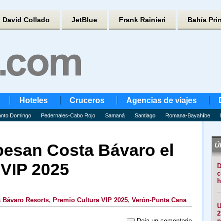
David Collado
JetBlue
Frank Rainieri
Bahía Pri
Hoteles
Cruceros
Agencias de viajes
nto Domingo
Pedernales-Cabo Rojo
Samaná
Santiago
Romana-Bayahíbe
pesan Costa Bávaro el
Úl
 VIP 2025
D
c
h
 Bávaro Resorts
,
Premio Cultura VIP 2025
,
Verón-Punta Cana
U
2
Deja un comentario
p