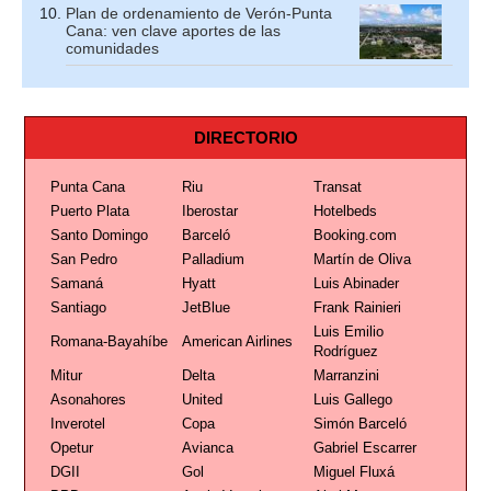
Plan de ordenamiento de Verón-Punta
Cana: ven clave aportes de las
comunidades
DIRECTORIO
Punta Cana
Riu
Transat
Puerto Plata
Iberostar
Hotelbeds
Santo Domingo
Barceló
Booking.com
San Pedro
Palladium
Martín de Oliva
Samaná
Hyatt
Luis Abinader
Santiago
JetBlue
Frank Rainieri
Luis Emilio
Romana-Bayahíbe
American Airlines
Rodríguez
Mitur
Delta
Marranzini
Asonahores
United
Luis Gallego
Inverotel
Copa
Simón Barceló
Opetur
Avianca
Gabriel Escarrer
DGII
Gol
Miguel Fluxá