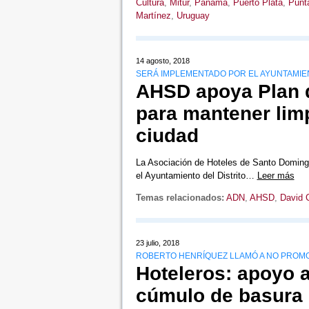
Cultura
,
Mitur
,
Panamá
,
Puerto Plata
,
Punt
Martínez
,
Uruguay
14 agosto, 2018
SERÁ IMPLEMENTADO POR EL AYUNTAMIE
AHSD apoya Plan 
para mantener limp
ciudad
La Asociación de Hoteles de Santo Doming
el Ayuntamiento del Distrito…
Leer más
Temas relacionados:
ADN
,
AHSD
,
David 
23 julio, 2018
ROBERTO HENRÍQUEZ LLAMÓ A NO PROMO
Hoteleros: apoyo a
cúmulo de basura 