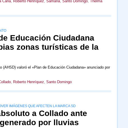
a Cana
,
Roberto Henríquez
,
Samaná
,
Santo Domingo
,
Thelma
NTO
de Educación Ciudadana
ias zonas turísticas de la
o (AHSD) valoró el «Plan de Educación Ciudadana» anunciado por
Collado
,
Roberto Henríquez
,
Santo Domingo
VER IMÁGENES QUE AFECTEN LA MARCA SD
bsoluto a Collado ante
generado por lluvias