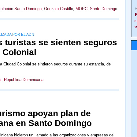
valación Santo Domingo
,
Gonzalo Castillo
,
MOPC
,
Santo Domingo
P
s
o
IZADA POR EL ADN
 turistas se sienten seguros
d Colonial
la Ciudad Colonial se sintieron seguros durante su estancia, de
l
,
República Dominicana
turismo apoyan plan de
ana en Santo Domingo
inicana hicieron un llamado a las organizaciones y empresas del