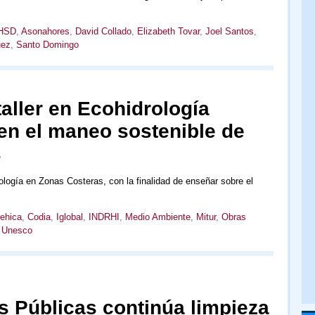
HSD
,
Asonahores
,
David Collado
,
Elizabeth Tovar
,
Joel Santos
,
uez
,
Santo Domingo
taller en Ecohidrología
en el maneo sostenible de
s
rología en Zonas Costeras, con la finalidad de enseñar sobre el
ehica
,
Codia
,
Iglobal
,
INDRHI
,
Medio Ambiente
,
Mitur
,
Obras
,
Unesco
s Públicas continúa limpieza