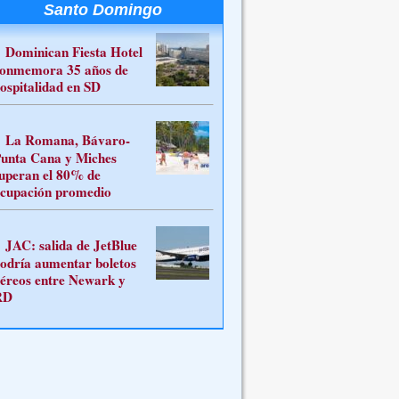
Santo Domingo
Dominican Fiesta Hotel
onmemora 35 años de
ospitalidad en SD
La Romana, Bávaro-
unta Cana y Miches
uperan el 80% de
cupación promedio
JAC: salida de JetBlue
odría aumentar boletos
éreos entre Newark y
RD