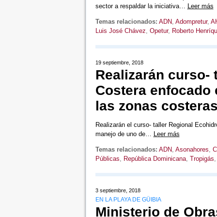
sector a respaldar la iniciativa…
Leer más
Temas relacionados:
ADN
,
Adompretur
,
A
Luis José Chávez
,
Opetur
,
Roberto Henríq
19 septiembre, 2018
Realizarán curso- 
Costera enfocado 
las zonas costera
Realizarán el curso- taller Regional Ecohid
manejo de uno de…
Leer más
Temas relacionados:
ADN
,
Asonahores
,
C
Públicas
,
República Dominicana
,
Tropigás
3 septiembre, 2018
EN LA PLAYA DE GÜIBIA
Ministerio de Obra