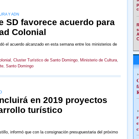
p
c
URA Y ADN
de SD favorece acuerdo para
R
ad Colonial
s
A
C
dó el acuerdo alcanzado en esta semana entre los ministerios de
lonial
,
Cluster Turístico de Santo Domingo
,
Ministerio de Cultura
,
te
,
Santo Domingo
C
f
R
O
ncluirá en 2019 proyectos
rrollo turístico
r
e
c
tillo, informó que con la consignación presupuestaria del próximo