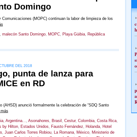
anto Domingo
 y Comunicaciones (MOPC) continuan la labor de limpieza de los
c
ás
h
,
malecón Santo Domingo
,
MOPC
,
Playa Güibia
,
República
P
s
o
OCTUBRE DEL 2018
, punta de lanza para
MICE en RD
p
a
o (AHSD) anunció formalmente la celebración de “SDQ Santo
 más
ia
,
Argentina...
,
Asonahores
,
Brasil
,
Cestur
,
Colombia
,
Costa Rica
,
 by Hilton
,
Estados Unidos
,
Fausto Fernández
,
Holanda
,
Hotel
os
,
Juan Carlos Torres Robiou
,
La Romana
,
México
,
Ministerio de