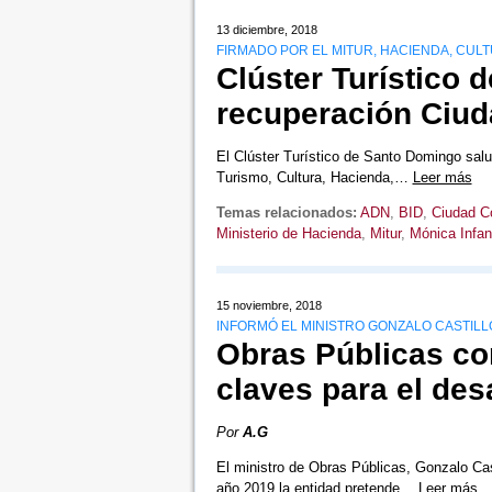
13 diciembre, 2018
FIRMADO POR EL MITUR, HACIENDA, CULT
Clúster Turístico 
recuperación Ciud
El Clúster Turístico de Santo Domingo salu
Turismo, Cultura, Hacienda,…
Leer más
Temas relacionados:
ADN
,
BID
,
Ciudad Co
Ministerio de Hacienda
,
Mitur
,
Mónica Infan
15 noviembre, 2018
INFORMÓ EL MINISTRO GONZALO CASTILL
Obras Públicas co
claves para el desa
Por
A.G
El ministro de Obras Públicas, Gonzalo Cas
año 2019 la entidad pretende…
Leer más