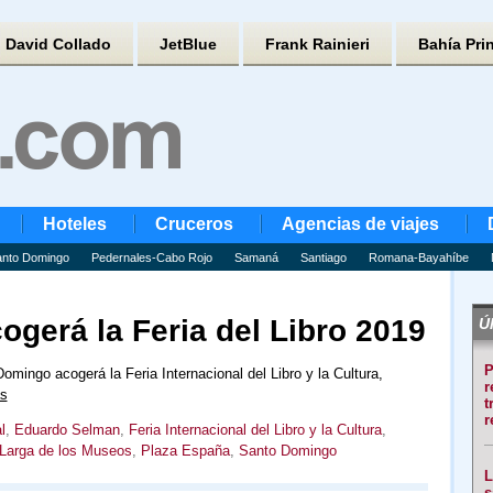
David Collado
JetBlue
Frank Rainieri
Bahía Pri
Hoteles
Cruceros
Agencias de viajes
nto Domingo
Pedernales-Cabo Rojo
Samaná
Santiago
Romana-Bayahíbe
ogerá la Feria del Libro 2019
Úl
P
mingo acogerá la Feria Internacional del Libro y la Cultura,
r
s
t
r
l
,
Eduardo Selman
,
Feria Internacional del Libro y la Cultura
,
Larga de los Museos
,
Plaza España
,
Santo Domingo
L
s