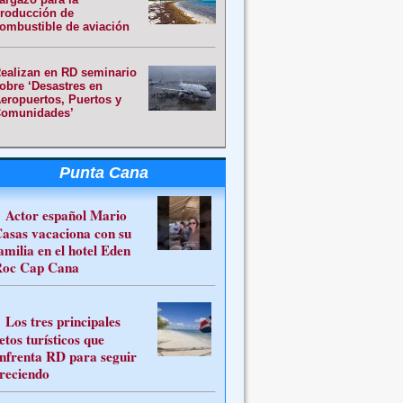
roducción de
ombustible de aviación
ealizan en RD seminario
obre ‘Desastres en
eropuertos, Puertos y
omunidades’
Punta Cana
Actor español Mario
asas vacaciona con su
amilia en el hotel Eden
oc Cap Cana
Los tres principales
etos turísticos que
nfrenta RD para seguir
reciendo