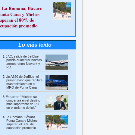
La Romana, Bávaro-
unta Cana y Miches
uperan el 80% de
cupación promedio
Lo más leído
JAC: salida de JetBlue
podría aumentar boletos
aéreos entre Newark y
RD
Un A320 de JetBlue, el
primer avión que recibirá
mantenimiento en el
MRO de Punta Cana
Escarrer: “Miches se
convertirá en el destino
más importante de RD
en el turismo de lujo”
La Romana, Bávaro-
Punta Cana y Miches
superan el 80% de
ocupación promedio