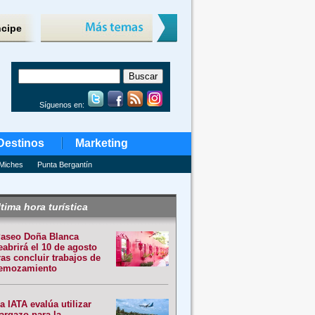
ncipe
Síguenos en:
Destinos
Marketing
Miches
Punta Bergantín
tima hora turística
aseo Doña Blanca
eabrirá el 10 de agosto
ras concluir trabajos de
emozamiento
a IATA evalúa utilizar
argazo para la