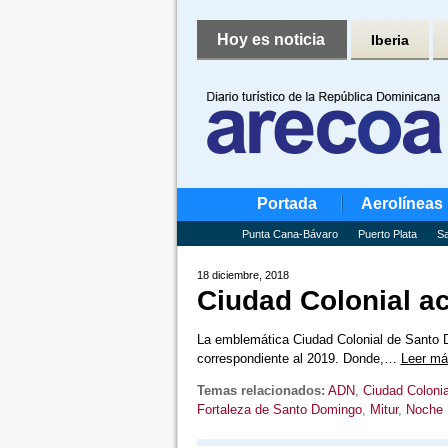
Hoy es noticia
Iberia
Portada
Aerolíneas
Punta Cana-Bávaro
Puerto Plata
Sa
18 diciembre, 2018
Ciudad Colonial ac
La emblemática Ciudad Colonial de Santo Do
correspondiente al 2019. Donde,…
Leer má
Temas relacionados:
ADN
,
Ciudad Colonia
Fortaleza de Santo Domingo
,
Mitur
,
Noche 