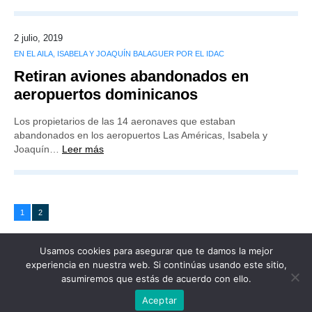
2 julio, 2019
EN EL AILA, ISABELA Y JOAQUÍN BALAGUER POR EL IDAC
Retiran aviones abandonados en
aeropuertos dominicanos
Los propietarios de las 14 aeronaves que estaban
abandonados en los aeropuertos Las Américas, Isabela y
Joaquín…
Leer más
1
2
Usamos cookies para asegurar que te damos la mejor
experiencia en nuestra web. Si continúas usando este sitio,
asumiremos que estás de acuerdo con ello.
Publicidad
Redacción
Contacto
Aceptar
Advertencia legal
Todos los derechos reservados