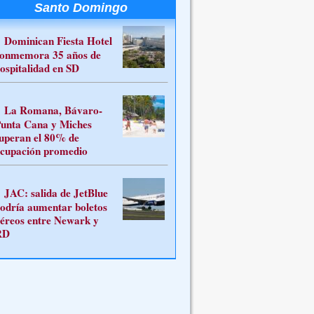
Santo Domingo
Dominican Fiesta Hotel
onmemora 35 años de
ospitalidad en SD
La Romana, Bávaro-
unta Cana y Miches
uperan el 80% de
cupación promedio
JAC: salida de JetBlue
odría aumentar boletos
éreos entre Newark y
RD