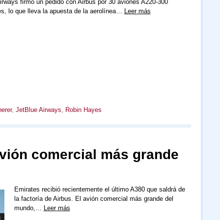
irways firmó un pedido con Airbus por 30 aviones A220-300
es, lo que lleva la apuesta de la aerolínea…
Leer más
herer
,
JetBlue Airways
,
Robin Hayes
 avión comercial más grande
Emirates recibió recientemente el último A380 que saldrá de
la factoría de Airbus. El avión comercial más grande del
mundo,…
Leer más