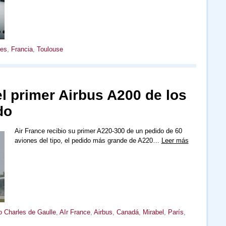
tes
,
Francia
,
Toulouse
el primer Airbus A200 de los
do
Air France recibio su primer A220-300 de un pedido de 60
aviones del tipo, el pedido más grande de A220…
Leer más
o Charles de Gaulle
,
AIr France
,
Airbus
,
Canadá
,
Mirabel
,
París
,