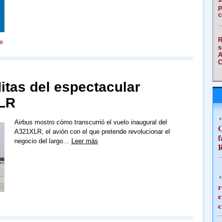
p
c
R
e
s
A
C
itas del espectacular
XLR
Airbus mostro cómo transcurrió el vuelo inaugural del
C
A321XLR, el avión con el que pretende revolucionar el
f
negocio del largo…
Leer más
R
r
e
c