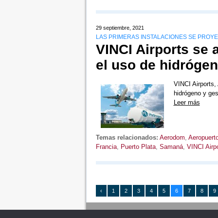
29 septiembre, 2021
LAS PRIMERAS INSTALACIONES SE PROYEC
VINCI Airports se 
el uso de hidrógen
VINCI Airports,
hidrógeno y ges
Leer más
Temas relacionados:
Aerodom
,
Aeropuert
Francia
,
Puerto Plata
,
Samaná
,
VINCI Airp
‹
1
2
3
4
5
6
7
8
9