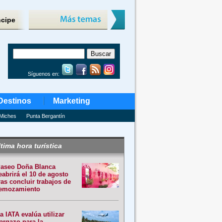
ncipe
Síguenos en:
Destinos
Marketing
Miches
Punta Bergantín
tima hora turística
aseo Doña Blanca
eabrirá el 10 de agosto
ras concluir trabajos de
emozamiento
a IATA evalúa utilizar
argazo para la