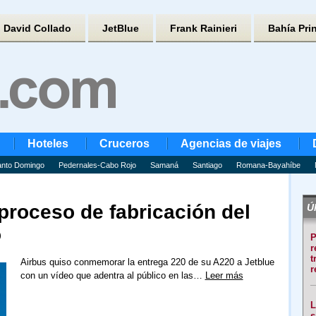
David Collado
JetBlue
Frank Rainieri
Bahía Pri
Hoteles
Cruceros
Agencias de viajes
nto Domingo
Pedernales-Cabo Rojo
Samaná
Santiago
Romana-Bayahíbe
proceso de fabricación del
Úl
o
P
r
t
Airbus quiso conmemorar la entrega 220 de su A220 a Jetblue
r
con un vídeo que adentra al público en las…
Leer más
L
s