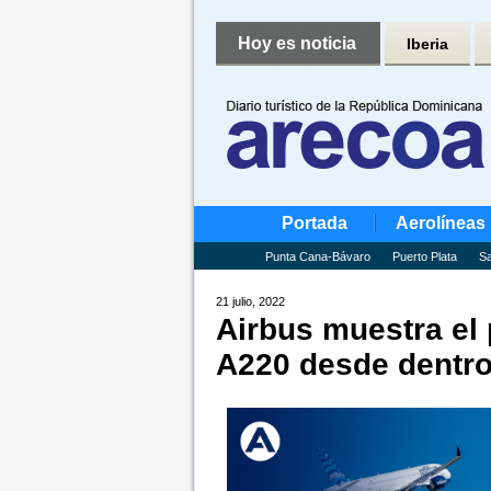
Hoy es noticia
Iberia
Portada
Aerolíneas
Punta Cana-Bávaro
Puerto Plata
Sa
21 julio, 2022
Airbus muestra el 
A220 desde dentr