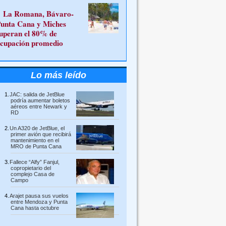
La Romana, Bávaro-
unta Cana y Miches
uperan el 80% de
cupación promedio
Lo más leído
JAC: salida de JetBlue
podría aumentar boletos
aéreos entre Newark y
RD
Un A320 de JetBlue, el
primer avión que recibirá
mantenimiento en el
MRO de Punta Cana
Fallece “Alfy” Fanjul,
copropietario del
complejo Casa de
Campo
Arajet pausa sus vuelos
entre Mendoza y Punta
Cana hasta octubre