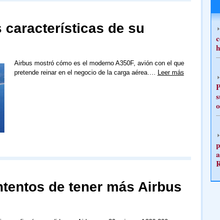
 características de su
c
h
Airbus mostró cómo es el moderno A350F, avión con el que
pretende reinar en el negocio de la carga aérea….
Leer más
P
s
o
p
a
entos de tener más Airbus