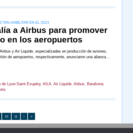
TAN HABILITAR EN EL 2023
alía a Airbus para promover
o en los aeropuertos
 Airbus y Air Liquide, especializadas en producción de aviones,
tión de aeropuertos, respectivamente, anunciaron una alianza…
o de Lyon-Saint Exupéry
,
AILA
,
Air Liquide
,
Airbus
,
Barahona
,
orts
10
11
›
»
Publicidad
Redacción