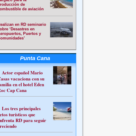
roducción de
ombustible de aviación
ealizan en RD seminario
obre ‘Desastres en
eropuertos, Puertos y
omunidades’
Punta Cana
Actor español Mario
asas vacaciona con su
amilia en el hotel Eden
oc Cap Cana
Los tres principales
etos turísticos que
nfrenta RD para seguir
reciendo