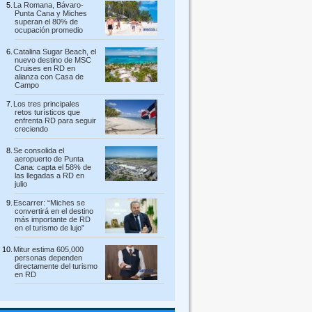
La Romana, Bávaro-
Punta Cana y Miches
superan el 80% de
ocupación promedio
Catalina Sugar Beach, el
nuevo destino de MSC
Cruises en RD en
alianza con Casa de
Campo
Los tres principales
retos turísticos que
enfrenta RD para seguir
creciendo
Se consolida el
aeropuerto de Punta
Cana: capta el 58% de
las llegadas a RD en
julio
Escarrer: “Miches se
convertirá en el destino
más importante de RD
en el turismo de lujo”
Mitur estima 605,000
personas dependen
directamente del turismo
en RD