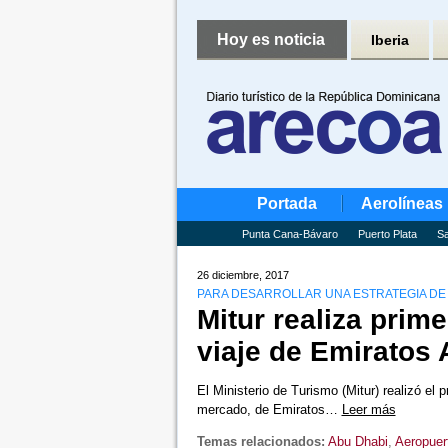
Hoy es noticia
Iberia
Portada
Aerolíneas
Punta Cana-Bávaro
Puerto Plata
Sa
26 diciembre, 2017
PARA DESARROLLAR UNA ESTRATEGIA D
Mitur realiza prim
viaje de Emiratos 
El Ministerio de Turismo (Mitur) realizó el
mercado, de Emiratos…
Leer más
Temas relacionados:
Abu Dhabi
,
Aeropuer