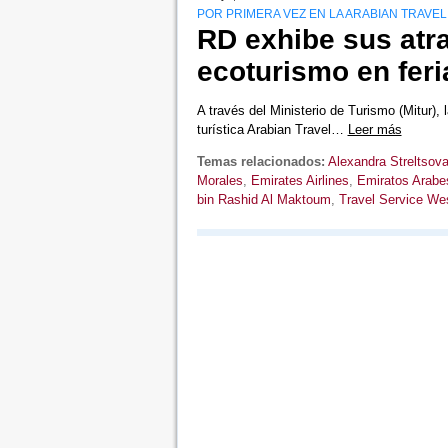
POR PRIMERA VEZ EN LA ARABIAN TRAVE
RD exhibe sus atrac
ecoturismo en feri
A través del Ministerio de Turismo (Mitur), 
turística Arabian Travel…
Leer más
Temas relacionados:
Alexandra Streltsov
Morales
,
Emirates Airlines
,
Emiratos Arabe
bin Rashid Al Maktoum
,
Travel Service Wes