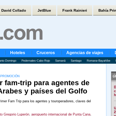
David Collado
JetBlue
Frank Rainieri
Bahía Pri
Hoteles
Cruceros
Agencias de viajes
nto Domingo
Pedernales-Cabo Rojo
Samaná
Santiago
Romana-Bayahíbe
Úl
E PROMOCIÓN
er fam-trip para agentes de
D
Arabes y países del Golfo
c
h
 primer Fam Trip para los agentes y touroperadores, claves del
U
2
to Gregorio Luperón
,
aeropuerto internacional de Punta Cana
,
p