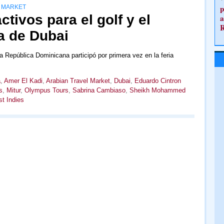
p
L MARKET
tivos para el golf y el
a
a de Dubai
la República Dominicana participó por primera vez en la feria
a
,
Amer El Kadi
,
Arabian Travel Market
,
Dubai
,
Eduardo Cintron
s
,
Mitur
,
Olympus Tours
,
Sabrina Cambiaso
,
Sheikh Mohammed
t Indies