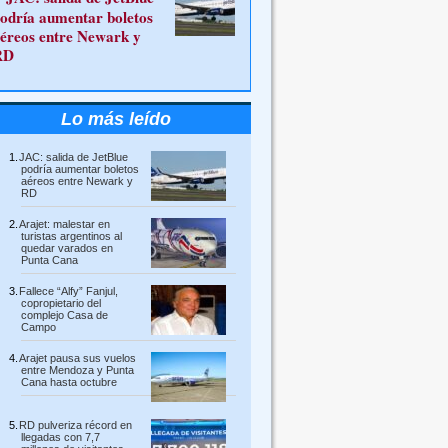
odría aumentar boletos
éreos entre Newark y
RD
Lo más leído
JAC: salida de JetBlue
podría aumentar boletos
aéreos entre Newark y
RD
Arajet: malestar en
turistas argentinos al
quedar varados en
Punta Cana
Fallece “Alfy” Fanjul,
copropietario del
complejo Casa de
Campo
Arajet pausa sus vuelos
entre Mendoza y Punta
Cana hasta octubre
RD pulveriza récord en
llegadas con 7,7