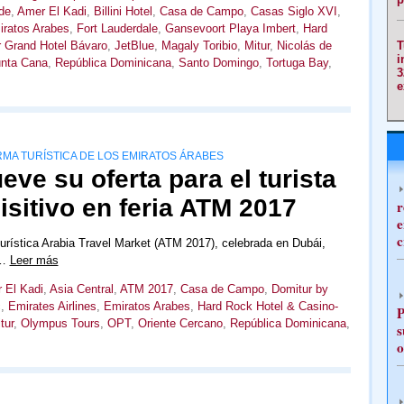
de
,
Amer El Kadi
,
Billini Hotel
,
Casa de Campo
,
Casas Siglo XVI
,
ratos Arabes
,
Fort Lauderdale
,
Gansevoort Playa Imbert
,
Hard
r Grand Hotel Bávaro
,
JetBlue
,
Magaly Toribio
,
Mitur
,
Nicolás de
T
i
nta Cana
,
República Dominicana
,
Santo Domingo
,
Tortuga Bay
,
3
e
RMA TURÍSTICA DE LOS EMIRATOS ÁRABES
e su oferta para el turista
isitivo en feria ATM 2017
r
e
c
turística Arabia Travel Market (ATM 2017), celebrada en Dubái,
d…
Leer más
 El Kadi
,
Asia Central
,
ATM 2017
,
Casa de Campo
,
Domitur by
c
,
Emirates Airlines
,
Emiratos Arabes
,
Hard Rock Hotel & Casino-
P
tur
,
Olympus Tours
,
OPT
,
Oriente Cercano
,
República Dominicana
,
s
o