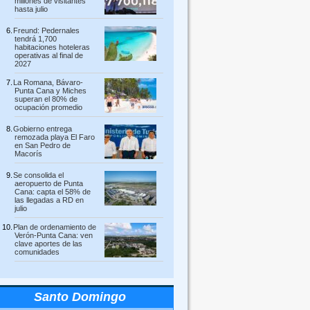
millones de visitantes
hasta julio
Freund: Pedernales
tendrá 1,700
habitaciones hoteleras
operativas al final de
2027
La Romana, Bávaro-
Punta Cana y Miches
superan el 80% de
ocupación promedio
Gobierno entrega
remozada playa El Faro
en San Pedro de
Macorís
Se consolida el
aeropuerto de Punta
Cana: capta el 58% de
las llegadas a RD en
julio
Plan de ordenamiento de
Verón-Punta Cana: ven
clave aportes de las
comunidades
Santo Domingo