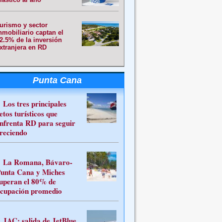
urismo y sector
nmobiliario captan el
2.5% de la inversión
xtranjera en RD
Punta Cana
Los tres principales
etos turísticos que
nfrenta RD para seguir
reciendo
La Romana, Bávaro-
unta Cana y Miches
uperan el 80% de
cupación promedio
JAC: salida de JetBlue