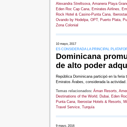
Alexandra Streltsova
,
Amanera Playa Gran
Eden Roc Cap Cana
,
Emirates Airlines
,
Emi
Rock Hotel & Casino-Punta Cana
,
Iberosta
Ovando by Hodelpa
,
OPT
,
Puerto Plata
,
Pu
Zona Colonial
10 mayo, 2017
ES CONSIDERADA LA PRINCIPAL PLATAFO
Dominicana promuev
de alto poder adqu
República Dominicana participó en la feria 
Emiratos Árabes, considerada la activida
Temas relacionados:
Áman Resorts
,
Amer
Destinations of the World
,
Dubai
,
Eden Ro
Punta Cana
,
Iberostar Hotels & Resorts
,
Mi
Travel Service
,
Turquía
9 mayo, 2016