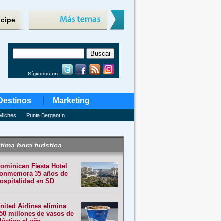
ncipe
Síguenos en:
Destinos
Marketing
Miches
Punta Bergantín
tima hora turística
ominican Fiesta Hotel
onmemora 35 años de
ospitalidad en SD
nited Airlines elimina
50 millones de vasos de
lástico al año