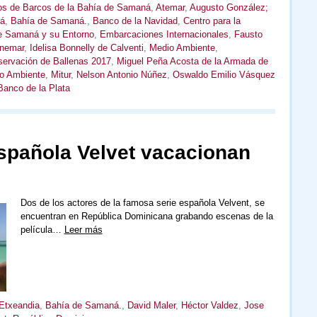
os de Barcos de la Bahía de Samaná
,
Atemar
,
Augusto González;
á
,
Bahía de Samaná.
,
Banco de la Navidad
,
Centro para la
de Samaná y su Entorno
,
Embarcaciones Internacionales
,
Fausto
nemar
,
Idelisa Bonnelly de Calventi
,
Medio Ambiente
,
ervación de Ballenas 2017
,
Miguel Peña Acosta de la Armada de
io Ambiente
,
Mitur
,
Nelson Antonio Núñez
,
Oswaldo Emilio Vásquez
Banco de la Plata
española Velvet vacacionan
Dos de los actores de la famosa serie española Velvent, se
encuentran en República Dominicana grabando escenas de la
película…
Leer más
 Etxeandia
,
Bahía de Samaná.
,
David Maler
,
Héctor Valdez
,
Jose