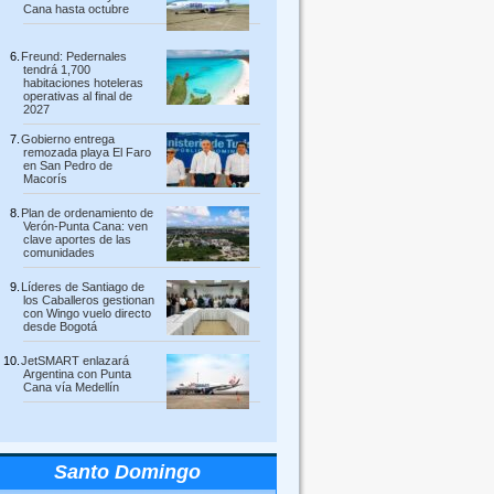
Cana hasta octubre
Freund: Pedernales
tendrá 1,700
habitaciones hoteleras
operativas al final de
2027
Gobierno entrega
remozada playa El Faro
en San Pedro de
Macorís
Plan de ordenamiento de
Verón-Punta Cana: ven
clave aportes de las
comunidades
Líderes de Santiago de
los Caballeros gestionan
con Wingo vuelo directo
desde Bogotá
JetSMART enlazará
Argentina con Punta
Cana vía Medellín
Santo Domingo