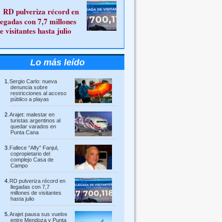
RD pulveriza récord en
legadas con 7,7 millones
e visitantes hasta julio
Lo más leído
Sergio Carlo: nueva
denuncia sobre
restricciones al acceso
público a playas
Arajet: malestar en
turistas argentinos al
quedar varados en
Punta Cana
Fallece “Alfy” Fanjul,
copropietario del
complejo Casa de
Campo
RD pulveriza récord en
llegadas con 7,7
millones de visitantes
hasta julio
Arajet pausa sus vuelos
entre Mendoza y Punta