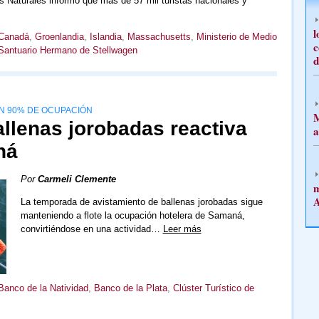
 Naturales informó que más de 57 mil turistas nacionales y
l
Canadá
,
Groenlandia
,
Islandia
,
Massachusetts
,
Ministerio de Medio
c
Santuario Hermano de Stellwagen
d
UN 90% DE OCUPACIÓN
M
llenas jorobadas reactiva
a
ná
Por
Carmeli Clemente
m
A
La temporada de avistamiento de ballenas jorobadas sigue
manteniendo a flote la ocupación hotelera de Samaná,
convirtiéndose en una actividad…
Leer más
Banco de la Natividad
,
Banco de la Plata
,
Clúster Turístico de