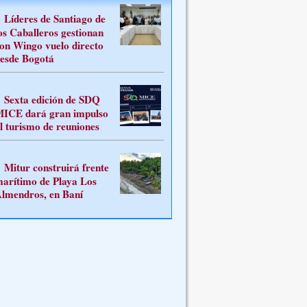
Líderes de Santiago de
os Caballeros gestionan
on Wingo vuelo directo
esde Bogotá
Sexta edición de SDQ
ICE dará gran impulso
l turismo de reuniones
Mitur construirá frente
arítimo de Playa Los
lmendros, en Baní