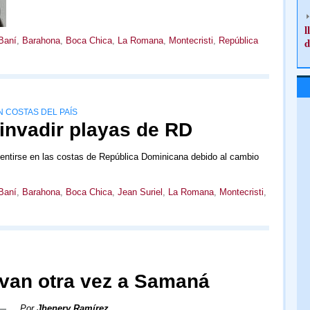
l
Baní
,
Barahona
,
Boca Chica
,
La Romana
,
Montecristi
,
República
d
 COSTAS DEL PAÍS
invadir playas de RD
 sentirse en las costas de República Dominicana debido al cambio
Baní
,
Barahona
,
Boca Chica
,
Jean Suriel
,
La Romana
,
Montecristi
,
ivan otra vez a Samaná
Por
Jhenery Ramírez