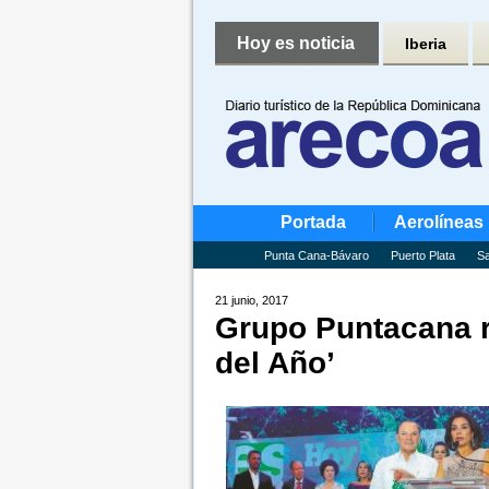
Hoy es noticia
Iberia
Portada
Aerolíneas
Punta Cana-Bávaro
Puerto Plata
Sa
21 junio, 2017
Grupo Puntacana r
del Año’