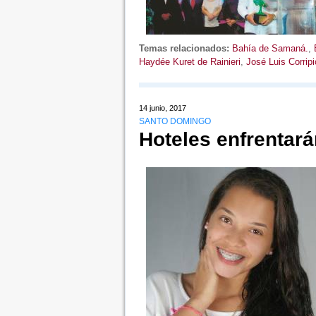
Temas relacionados:
Bahía de Samaná.
,
Haydée Kuret de Rainieri
,
José Luis Corrip
14 junio, 2017
SANTO DOMINGO
Hoteles enfrentará