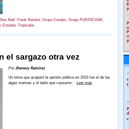
E
p
Blue Mall
,
Frank Rainieri
,
Grupo Corripio
,
Grupo PUNTACANA
,
P
io Estrada
,
Tropicalia
o
P
r
p
n el sargazo otra vez
Por
Jhenery Ramírez
Un tema que acaparó la opinión pública en 2015 fue el de las
e
algas marinas y el daño que causaron…
Leer más
C
p
d
e