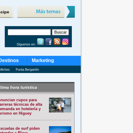
ncipe
Síguenos en:
Destinos
Marketing
Miches
Punta Bergantín
tima hora turística
nuncian cupos para
arreras técnicas de alta
emanda en hotelería y
urismo en Higuey
scuelas de surf piden
xtender a Playa