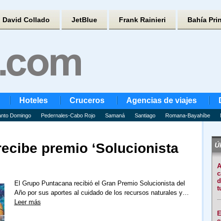
David Collado
JetBlue
Frank Rainieri
Bahía Pri
Hoteles
Cruceros
Agencias de viajes
nto Domingo
Pedernales-Cabo Rojo
Samaná
Santiago
Romana-Bayahíbe
ecibe premio ‘Solucionista
Úl
A
c
d
El Grupo Puntacana recibió el Gran Premio Solucionista del
t
Año por sus aportes al cuidado de los recursos naturales y…
Leer más
E
e