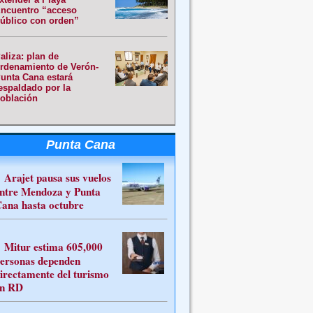
ncuentro “acceso
úblico con orden”
aliza: plan de
rdenamiento de Verón-
unta Cana estará
espaldado por la
oblación
Punta Cana
Arajet pausa sus vuelos
ntre Mendoza y Punta
ana hasta octubre
Mitur estima 605,000
ersonas dependen
irectamente del turismo
n RD