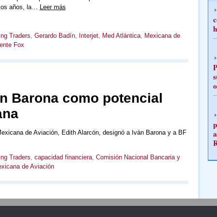
imos años, la…
Leer más
c
h
ing Traders
,
Gerardo Badín
,
Interjet
,
Med Atlántica
,
Mexicana de
ente Fox
P
s
o
án Barona como potencial
ana
p
a
Mexicana de Aviación, Edith Alarcón, designó a Iván Barona y a BF
ing Traders
,
capacidad financiera
,
Comisión Nacional Bancaria y
xicana de Aviación
Publicidad
Redacción