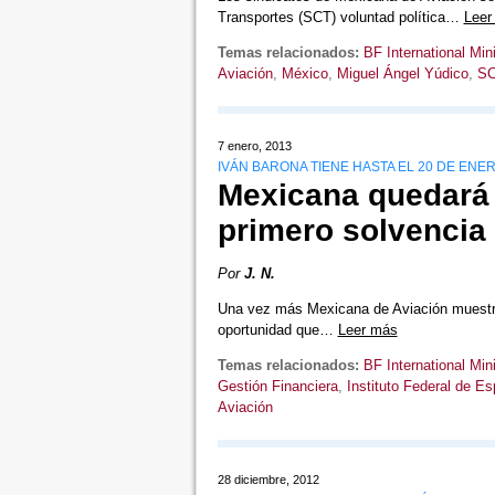
Transportes (SCT) voluntad política…
Leer
Temas relacionados:
BF International Min
Aviación
,
México
,
Miguel Ángel Yúdico
,
S
7 enero, 2013
IVÁN BARONA TIENE HASTA EL 20 DE ENE
Mexicana quedará
primero solvencia
Por
J. N.
Una vez más Mexicana de Aviación muestra u
oportunidad que…
Leer más
Temas relacionados:
BF International Min
Gestión Financiera
,
Instituto Federal de E
Aviación
28 diciembre, 2012