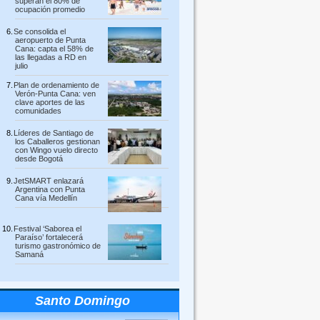
superan el 80% de
ocupación promedio
Se consolida el
aeropuerto de Punta
Cana: capta el 58% de
las llegadas a RD en
julio
Plan de ordenamiento de
Verón-Punta Cana: ven
clave aportes de las
comunidades
Líderes de Santiago de
los Caballeros gestionan
con Wingo vuelo directo
desde Bogotá
JetSMART enlazará
Argentina con Punta
Cana vía Medellín
Festival ‘Saborea el
Paraíso’ fortalecerá
turismo gastronómico de
Samaná
Santo Domingo