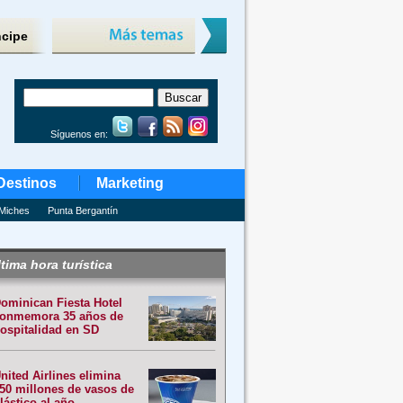
ncipe
Síguenos en:
Destinos
Marketing
Miches
Punta Bergantín
tima hora turística
ominican Fiesta Hotel
onmemora 35 años de
ospitalidad en SD
nited Airlines elimina
50 millones de vasos de
lástico al año