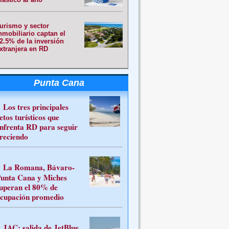
urismo y sector
nmobiliario captan el
2.5% de la inversión
xtranjera en RD
Punta Cana
Los tres principales
etos turísticos que
nfrenta RD para seguir
reciendo
La Romana, Bávaro-
unta Cana y Miches
uperan el 80% de
cupación promedio
JAC: salida de JetBlue