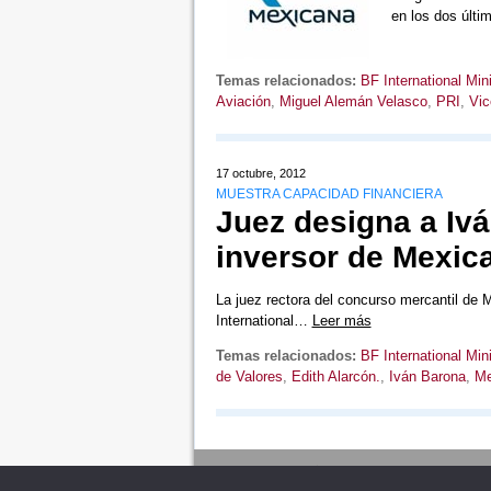
en los dos últ
Temas relacionados:
BF International Min
Aviación
,
Miguel Alemán Velasco
,
PRI
,
Vic
17 octubre, 2012
MUESTRA CAPACIDAD FINANCIERA
Juez designa a Iv
inversor de Mexic
La juez rectora del concurso mercantil de 
International…
Leer más
Temas relacionados:
BF International Min
de Valores
,
Edith Alarcón.
,
Iván Barona
,
Me