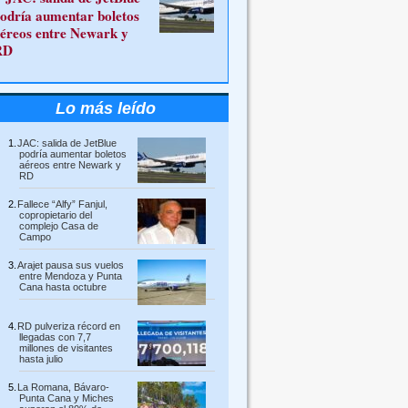
odría aumentar boletos
éreos entre Newark y
RD
Lo más leído
JAC: salida de JetBlue
podría aumentar boletos
aéreos entre Newark y
RD
Fallece “Alfy” Fanjul,
copropietario del
complejo Casa de
Campo
Arajet pausa sus vuelos
entre Mendoza y Punta
Cana hasta octubre
RD pulveriza récord en
llegadas con 7,7
millones de visitantes
hasta julio
La Romana, Bávaro-
Punta Cana y Miches