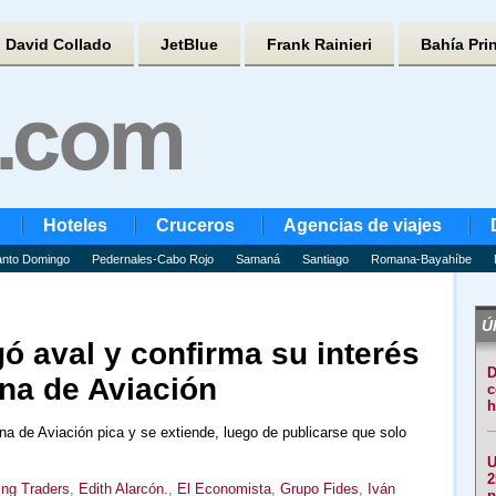
David Collado
JetBlue
Frank Rainieri
Bahía Pri
Hoteles
Cruceros
Agencias de viajes
nto Domingo
Pedernales-Cabo Rojo
Samaná
Santiago
Romana-Bayahíbe
Úl
ó aval y confirma su interés
D
na de Aviación
c
h
na de Aviación pica y se extiende, luego de publicarse que solo
U
2
ing Traders
,
Edith Alarcón.
,
El Economista
,
Grupo Fides
,
Iván
p