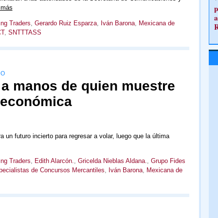
p
 más
a
ing Traders
,
Gerardo Ruiz Esparza
,
Iván Barona
,
Mexicana de
CT
,
SNTTTASS
RO
 a manos de quien muestre
 económica
n futuro incierto para regresar a volar, luego que la última
ing Traders
,
Edith Alarcón.
,
Gricelda Nieblas Aldana.
,
Grupo Fides
specialistas de Concursos Mercantiles
,
Iván Barona
,
Mexicana de