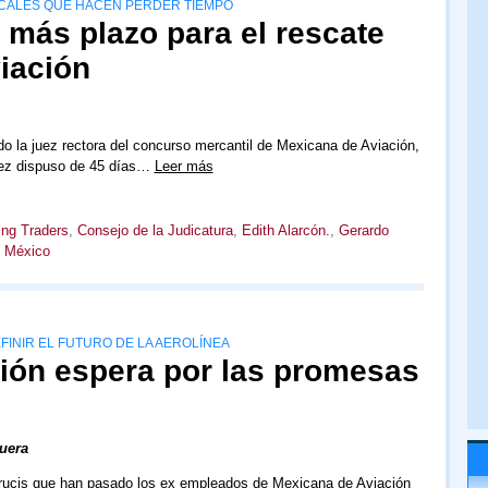
SCALES QUE HACEN PERDER TIEMPO
 más plazo para el rescate
iación
o la juez rectora del concurso mercantil de Mexicana de Aviación,
uez dispuso de 45 días…
Leer más
ing Traders
,
Consejo de la Judicatura
,
Edith Alarcón.
,
Gerardo
,
México
FINIR EL FUTURO DE LA AEROLÍNEA
ión espera por las promesas
uera
crucis que han pasado los ex empleados de Mexicana de Aviación