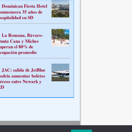
Dominican Fiesta Hotel
onmemora 35 años de
ospitalidad en SD
La Romana, Bávaro-
unta Cana y Miches
uperan el 80% de
cupación promedio
JAC: salida de JetBlue
odría aumentar boletos
éreos entre Newark y
RD
Contacto