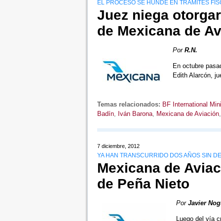
EL PROCESO SE HUNDE EN TRÁMITES FI
Juez niega otorgar
de Mexicana de Av
Por
R.N.
En octubre pasad
Edith Alarcón, j
Temas relacionados:
BF International Min
Badín
,
Iván Barona
,
Mexicana de Aviación
7 diciembre, 2012
YA HAN TRANSCURRIDO DOS AÑOS SIN DE
Mexicana de Aviac
de Peña Nieto
Por
Javier Nog
Luego del vía 