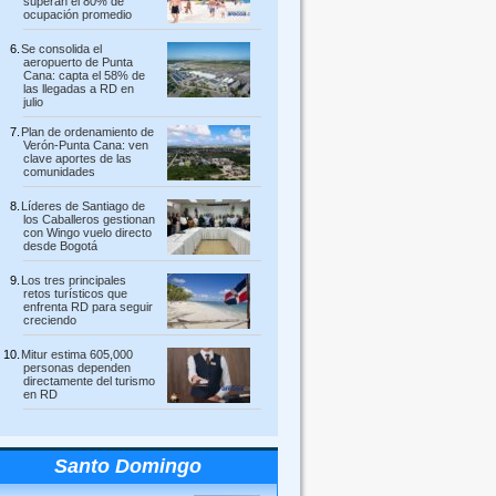
superan el 80% de
ocupación promedio
Se consolida el
aeropuerto de Punta
Cana: capta el 58% de
las llegadas a RD en
julio
Plan de ordenamiento de
Verón-Punta Cana: ven
clave aportes de las
comunidades
Líderes de Santiago de
los Caballeros gestionan
con Wingo vuelo directo
desde Bogotá
Los tres principales
retos turísticos que
enfrenta RD para seguir
creciendo
Mitur estima 605,000
personas dependen
directamente del turismo
en RD
Santo Domingo