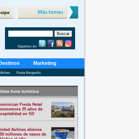
ncipe
Síguenos en:
Destinos
Marketing
Miches
Punta Bergantín
tima hora turística
ominican Fiesta Hotel
onmemora 35 años de
ospitalidad en SD
nited Airlines elimina
50 millones de vasos de
lástico al año