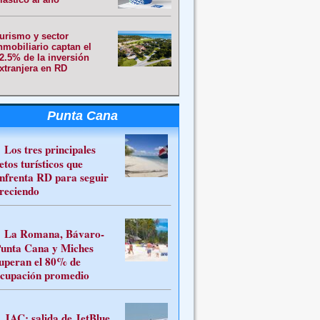
urismo y sector
nmobiliario captan el
2.5% de la inversión
xtranjera en RD
Punta Cana
Los tres principales
etos turísticos que
nfrenta RD para seguir
reciendo
La Romana, Bávaro-
unta Cana y Miches
uperan el 80% de
cupación promedio
JAC: salida de JetBlue