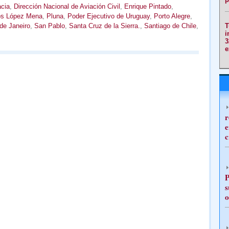
acia
,
Dirección Nacional de Aviación Civil
,
Enrique Pintado
,
os López Mena
,
Pluna
,
Poder Ejecutivo de Uruguay
,
Porto Alegre
,
de Janeiro
,
San Pablo
,
Santa Cruz de la Sierra.
,
Santiago de Chile
,
T
i
3
e
r
e
c
P
s
o