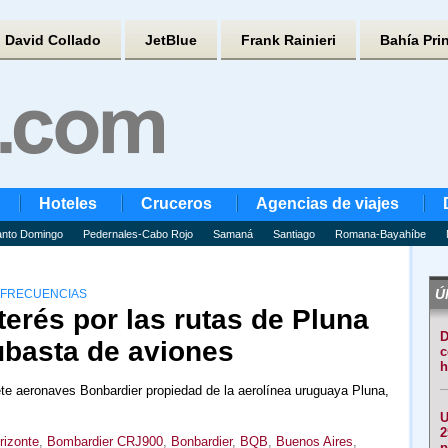
David Collado
JetBlue
Frank Rainieri
Bahía Pri
Hoteles
Cruceros
Agencias de viajes
nto Domingo
Pedernales-Cabo Rojo
Samaná
Santiago
Romana-Bayahíbe
Úl
 FRECUENCIAS
nterés por las rutas de Pluna
D
ubasta de aviones
c
h
te aeronaves Bonbardier propiedad de la aerolínea uruguaya Pluna,
U
2
rizonte
,
Bombardier CRJ900
,
Bonbardier
,
BQB
,
Buenos Aires
,
p