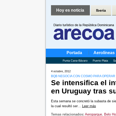
Hoy es noticia
Iberia
Portada
Aerolíneas
Punta Cana-Bávaro
Puerto Plata
Sa
4 octubre, 2012
BQB NEGOCIA CON COSMO PARA OPERAR
Se intensifica el i
en Uruguay tras s
Esta semana se concretó la subasta de sie
la cual resultó ser…
Leer más
Temas relacionados:
Aeroparque
,
Belo Ho