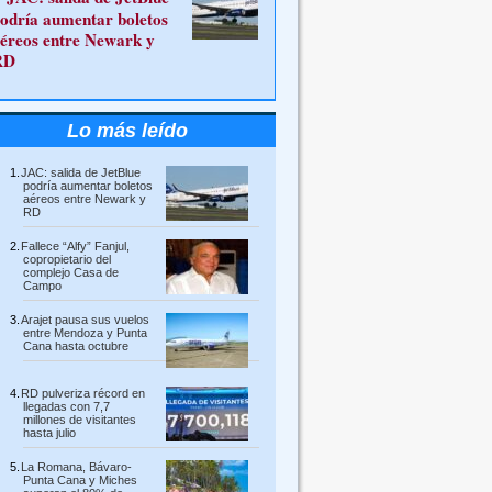
odría aumentar boletos
éreos entre Newark y
RD
Lo más leído
JAC: salida de JetBlue
podría aumentar boletos
aéreos entre Newark y
RD
Fallece “Alfy” Fanjul,
copropietario del
complejo Casa de
Campo
Arajet pausa sus vuelos
entre Mendoza y Punta
Cana hasta octubre
RD pulveriza récord en
llegadas con 7,7
millones de visitantes
hasta julio
La Romana, Bávaro-
Punta Cana y Miches