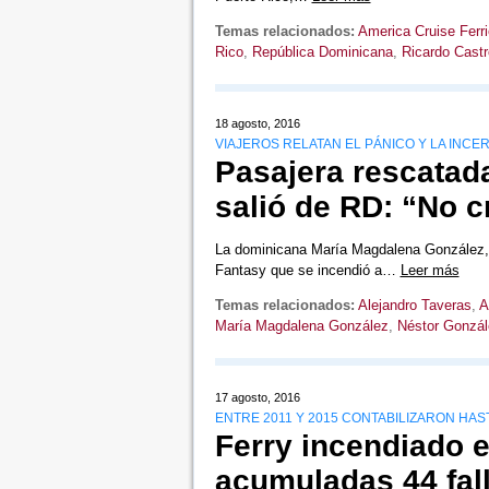
Temas relacionados:
America Cruise Ferr
Rico
,
República Dominicana
,
Ricardo Cast
18 agosto, 2016
VIAJEROS RELATAN EL PÁNICO Y LA INCE
Pasajera rescatada
salió de RD: “No c
La dominicana María Magdalena González, u
Fantasy que se incendió a…
Leer más
Temas relacionados:
Alejandro Taveras
,
A
María Magdalena González
,
Néstor Gonzál
17 agosto, 2016
ENTRE 2011 Y 2015 CONTABILIZARON HAS
Ferry incendiado e
acumuladas 44 fal