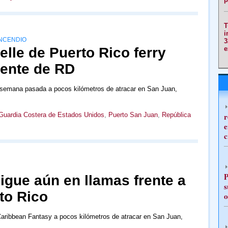
T
i
NCENDIO
3
lle de Puerto Rico ferry
e
ente de RD
a semana pasada a pocos kilómetros de atracar en San Juan,
Guardia Costera de Estados Unidos
,
Puerto San Juan
,
República
r
e
c
P
igue aún en llamas frente a
s
to Rico
o
Caribbean Fantasy a pocos kilómetros de atracar en San Juan,