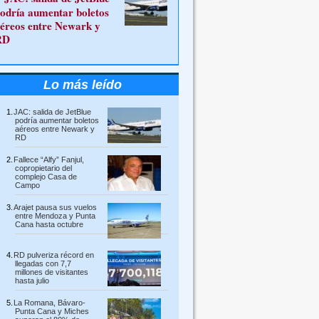
odría aumentar boletos
éreos entre Newark y
RD
Lo más leído
JAC: salida de JetBlue
podría aumentar boletos
aéreos entre Newark y
RD
Fallece “Alfy” Fanjul,
copropietario del
complejo Casa de
Campo
Arajet pausa sus vuelos
entre Mendoza y Punta
Cana hasta octubre
RD pulveriza récord en
llegadas con 7,7
millones de visitantes
hasta julio
La Romana, Bávaro-
Punta Cana y Miches