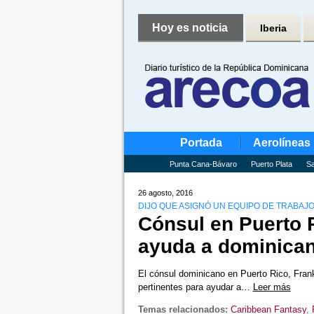
Hoy es noticia
Iberia
Portada
Aerolíneas
Punta Cana-Bávaro
Puerto Plata
Sa
26 agosto, 2016
DIJO QUE ASIGNÓ UN EQUIPO DE TRABAJ
Cónsul en Puerto R
ayuda a dominicano
El cónsul dominicano en Puerto Rico, Frank
pertinentes para ayudar a…
Leer más
Temas relacionados:
Caribbean Fantasy
,