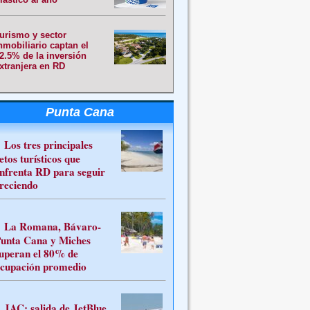
urismo y sector
nmobiliario captan el
2.5% de la inversión
xtranjera en RD
Punta Cana
Los tres principales
etos turísticos que
nfrenta RD para seguir
reciendo
La Romana, Bávaro-
unta Cana y Miches
uperan el 80% de
cupación promedio
JAC: salida de JetBlue