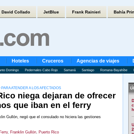
David Collado
JetBlue
Frank Rainieri
Bahía Pri
Hoteles
Cruceros
Agencias de viajes
nto Domingo
Pedernales-Cabo Rojo
Samaná
Santiago
Romana-Bayahíbe
Úl
O PARA ATENDER A LOS AFECTADOS
ico niega dejaran de ofrecer
D
s que iban en el ferry
c
h
lin Gullón, negó que el consulado no hiciera las gestiones
U
2
Ferry
,
Franklin Gullón
,
Puerto Rico
p