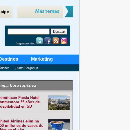
ncipe
Síguenos en:
Destinos
Marketing
Miches
Punta Bergantín
tima hora turística
ominican Fiesta Hotel
onmemora 35 años de
ospitalidad en SD
nited Airlines elimina
50 millones de vasos de
lástico al año