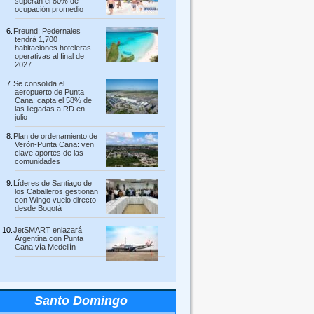
superan el 80% de
ocupación promedio
Freund: Pedernales
tendrá 1,700
habitaciones hoteleras
operativas al final de
2027
Se consolida el
aeropuerto de Punta
Cana: capta el 58% de
las llegadas a RD en
julio
Plan de ordenamiento de
Verón-Punta Cana: ven
clave aportes de las
comunidades
Líderes de Santiago de
los Caballeros gestionan
con Wingo vuelo directo
desde Bogotá
JetSMART enlazará
Argentina con Punta
Cana vía Medellín
Santo Domingo