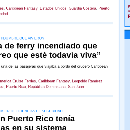
p
ies
,
Caribbean Fantasy
,
Estados Unidos
,
Guardia Costera
,
Puerto
a
rodad
RTIDUMBRE QUE VIVIERON
 de ferry incendiado que
reo que esté todavía viva”
na de las pasajeras que viajaba a bordo del crucero Caribbean
merica Cruise Ferries
,
Caribbean Fantasy
,
Leopoldo Ramírez
,
ez
,
Puerto Rico
,
República Dominicana
,
San Juan
TA 107 DEFICIENCIAS DE SEGURIDAD
n Puerto Rico tenía
las en su sistema