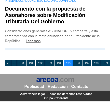
PRESENTADO AL CONGRESO NACIONAL DOMINICANO
Documento con la propuesta de
Asonahores sobre Modificación
Tributaria Del Gobierno
Consideraciones generales ASONAHORES comparte y está
comprometida con la meta anunciada por el Presidente de la
República,…
Leer más
«
‹
130
131
132
133
134
135
136
137
138
139
Publicidad
Redacción
Contacto
Advertencia legal
Todos los derechos reservados
Grupo Preferente