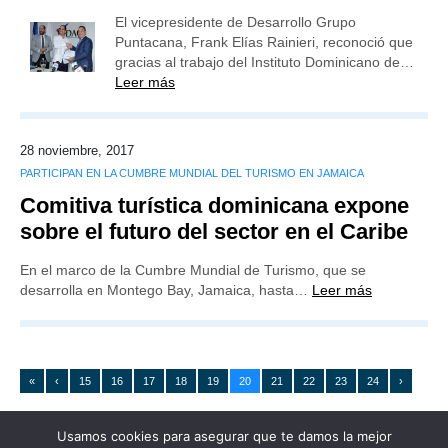
El vicepresidente de Desarrollo Grupo
Puntacana, Frank Elías Rainieri, reconoció que
gracias al trabajo del Instituto Dominicano de…
Leer más
28 noviembre, 2017
PARTICIPAN EN LA CUMBRE MUNDIAL DEL TURISMO EN JAMAICA
Comitiva turística dominicana expone
sobre el futuro del sector en el Caribe
En el marco de la Cumbre Mundial de Turismo, que se
desarrolla en Montego Bay, Jamaica, hasta…
Leer más
«
‹
15
16
17
18
19
20
21
22
23
24
›
Usamos cookies para asegurar que te damos la mejor