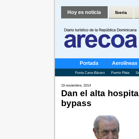
Hoy es noticia
Iberia
Portada
Aerolíneas
Punta Cana-Bávaro
Puerto Plata
Sa
19 noviembre, 2014
Dan el alta hospita
bypass