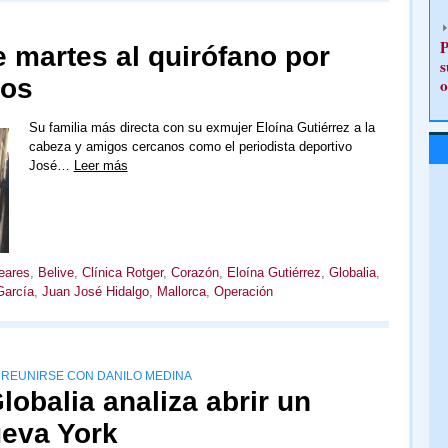
P
e martes al quirófano por
s
cos
o
Su familia más directa con su exmujer Eloína Gutiérrez a la
cabeza y amigos cercanos como el periodista deportivo
José…
Leer más
eares
,
Belive
,
Clínica Rotger
,
Corazón
,
Eloína Gutiérrez
,
Globalia
,
García
,
Juan José Hidalgo
,
Mallorca
,
Operación
 REUNIRSE CON DANILO MEDINA
lobalia analiza abrir un
eva York