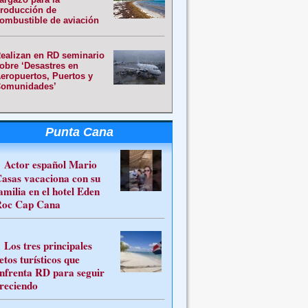
roducción de
ombustible de aviación
ealizan en RD seminario
obre ‘Desastres en
eropuertos, Puertos y
omunidades’
Punta Cana
Actor español Mario
asas vacaciona con su
amilia en el hotel Eden
oc Cap Cana
Los tres principales
etos turísticos que
nfrenta RD para seguir
reciendo