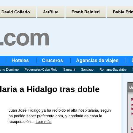
David Collado
JetBlue
Frank Rainieri
Bahía Pri
Hoteles
Cruceros
Agencias de viajes
nto Domingo
Pedernales-Cabo Rojo
Samaná
Santiago
Romana-Bayahíbe
laria a Hidalgo tras doble
Úl
P
r
t
Juan José Hidalgo ya ha recibido el alta hospitalaria, según
r
ha podido saber preferente.com, y continúa en casa la
recuperación…
Leer más
L
s