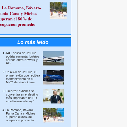
La Romana, Bávaro-
unta Cana y Miches
uperan el 80% de
cupación promedio
Lo más leído
JAC: salida de JetBlue
podría aumentar boletos
aéreos entre Newark y
RD
Un A320 de JetBlue, el
primer avión que recibirá
mantenimiento en el
MRO de Punta Cana
Escarrer: “Miches se
convertirá en el destino
más importante de RD
en el turismo de lujo”
La Romana, Bávaro-
Punta Cana y Miches
superan el 80% de
ocupación promedio