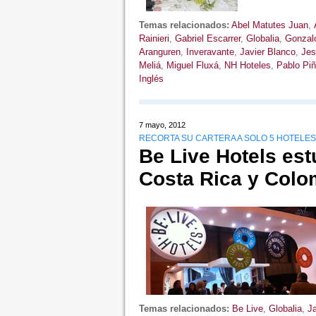
Temas relacionados:
Abel Matutes Juan
,
Rainieri
,
Gabriel Escarrer
,
Globalia
,
Gonzal
Aranguren
,
Inveravante
,
Javier Blanco
,
Jes
Meliá
,
Miguel Fluxá
,
NH Hoteles
,
Pablo Piñ
Inglés
7 mayo, 2012
RECORTA SU CARTERA A SOLO 5 HOTELES
Be Live Hotels es
Costa Rica y Colo
Temas relacionados:
Be Live
,
Globalia
,
Ja