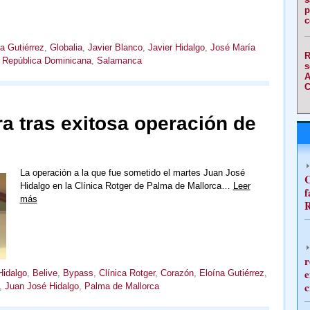
p
c
a Gutiérrez
,
Globalia
,
Javier Blanco
,
Javier Hidalgo
,
José María
R
,
República Dominicana
,
Salamanca
s
A
C
a tras exitosa operación de
La operación a la que fue sometido el martes Juan José
C
Hidalgo en la Clínica Rotger de Palma de Mallorca…
Leer
f
más
R
r
e
Hidalgo
,
Belive
,
Bypass
,
Clínica Rotger
,
Corazón
,
Eloína Gutiérrez
,
c
,
Juan José Hidalgo
,
Palma de Mallorca