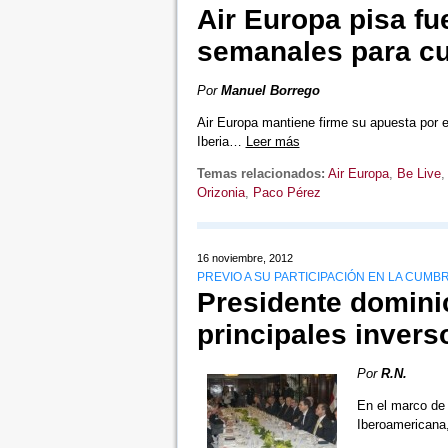
Air Europa pisa fu
semanales para cu
Por
Manuel Borrego
Air Europa mantiene firme su apuesta por e
Iberia…
Leer más
Temas relacionados:
Air Europa
,
Be Live
Orizonia
,
Paco Pérez
16 noviembre, 2012
PREVIO A SU PARTICIPACIÓN EN LA CUMB
Presidente domini
principales invers
Por
R.N.
En el marco de 
Iberoamericana