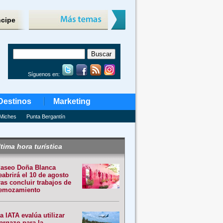
ncipe
Síguenos en:
Destinos
Marketing
Miches
Punta Bergantín
tima hora turística
aseo Doña Blanca
eabrirá el 10 de agosto
ras concluir trabajos de
emozamiento
a IATA evalúa utilizar
argazo para la