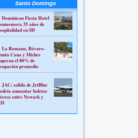
Santo Domingo
Dominican Fiesta Hotel
onmemora 35 años de
ospitalidad en SD
La Romana, Bávaro-
unta Cana y Miches
uperan el 80% de
cupación promedio
JAC: salida de JetBlue
odría aumentar boletos
éreos entre Newark y
RD