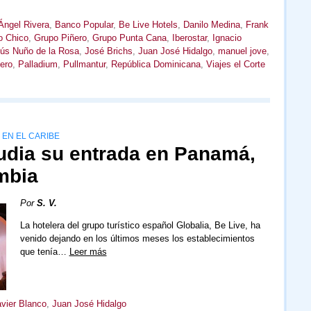
Ángel Rivera
,
Banco Popular
,
Be Live Hotels
,
Danilo Medina
,
Frank
o Chico
,
Grupo Piñero
,
Grupo Punta Cana
,
Iberostar
,
Ignacio
ús Nuño de la Rosa
,
José Brichs
,
Juan José Hidalgo
,
manuel jove
,
ero
,
Palladium
,
Pullmantur
,
República Dominicana
,
Viajes el Corte
 EN EL CARIBE
tudia su entrada en Panamá,
mbia
Por
S. V.
La hotelera del grupo turístico español Globalia, Be Live, ha
venido dejando en los últimos meses los establecimientos
que tenía…
Leer más
vier Blanco
,
Juan José Hidalgo