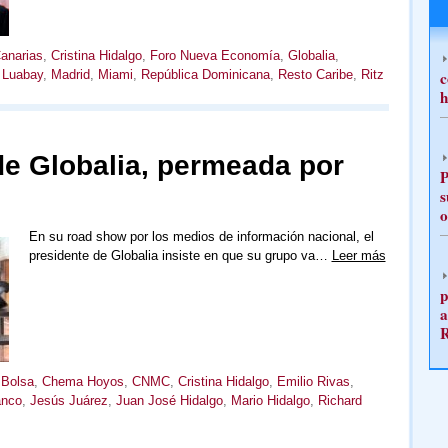
anarias
,
Cristina Hidalgo
,
Foro Nueva Economía
,
Globalia
,
c
,
Luabay
,
Madrid
,
Miami
,
República Dominicana
,
Resto Caribe
,
Ritz
h
de Globalia, permeada por
P
s
o
En su road show por los medios de información nacional, el
presidente de Globalia insiste en que su grupo va…
Leer más
p
a
,
Bolsa
,
Chema Hoyos
,
CNMC
,
Cristina Hidalgo
,
Emilio Rivas
,
anco
,
Jesús Juárez
,
Juan José Hidalgo
,
Mario Hidalgo
,
Richard