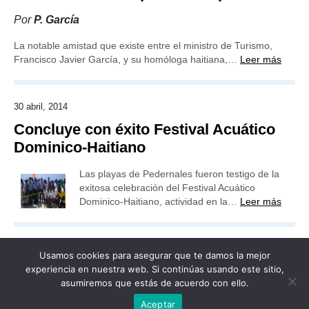
Por
P. García
La notable amistad que existe entre el ministro de Turismo,
Francisco Javier García, y su homóloga haitiana,…
Leer más
30 abril, 2014
Concluye con éxito Festival Acuático
Dominico-Haitiano
Las playas de Pedernales fueron testigo de la
exitosa celebración del Festival Acuático
Dominico-Haitiano, actividad en la…
Leer más
Usamos cookies para asegurar que te damos la mejor
experiencia en nuestra web. Si continúas usando este sitio,
asumiremos que estás de acuerdo con ello.
Publicidad
Redacción
Contacto
Aceptar
Advertencia legal
Todos los derechos reservados