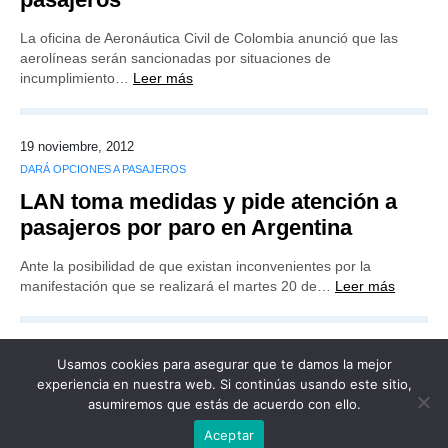
La oficina de Aeronáutica Civil de Colombia anunció que las
aerolíneas serán sancionadas por situaciones de
incumplimiento…
Leer más
19 noviembre, 2012
DARÁ OPCIONES A PASAJEROS
LAN toma medidas y pide atención a
pasajeros por paro en Argentina
Ante la posibilidad de que existan inconvenientes por la
manifestación que se realizará el martes 20 de…
Leer más
Usamos cookies para asegurar que te damos la mejor
experiencia en nuestra web. Si continúas usando este sitio,
asumiremos que estás de acuerdo con ello.
Publicidad
Redacción
Contacto
Aceptar
Advertencia legal
Todos los derechos reservados