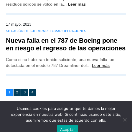
residuos sólidos se volcó en la…
Leer más
17 mayo, 2013
SITUACIÓN DIFÍCIL PARA RETOMAR OPERACIONES
Nueva falla en el 787 de Boeing pone
en riesgo el regreso de las operaciones
Como si no hubieran tenido suficiente, una nueva falla fue
detectada en el modelo 787 Dreamliner del…
Leer más
1
2
3
4
Usamos cookies para asegurar que te damos la mejor
experiencia en nuestra web. Si continúas usando este sitio,
asumiremos que estás de acuerdo con ello.
Publicidad
Redacción
Contacto
Aceptar
Advertencia legal
Todos los derechos reservados