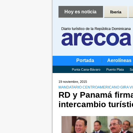
Hoy es noticia
Iberia
Portada
Aerolíneas
Punta Cana-Bávaro
Puerto Plata
Sa
19 noviembre, 2015
MANDATARIO CENTROAMERICANO GIRA VIS
RD y Panamá firm
intercambio turíst