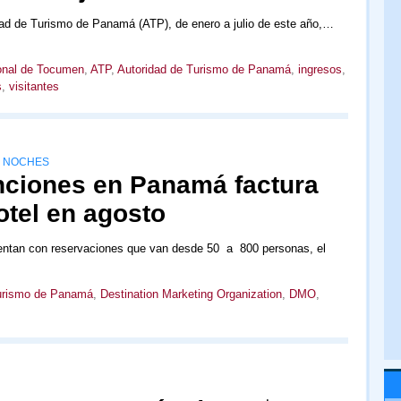
idad de Turismo de Panamá (ATP), de enero a julio de este año,…
ional de Tocumen
,
ATP
,
Autoridad de Turismo de Panamá
,
ingresos
,
s
,
visitantes
L NOCHES
nciones en Panamá factura
otel en agosto
entan con reservaciones que van desde 50 a 800 personas, el
Turismo de Panamá
,
Destination Marketing Organization
,
DMO
,