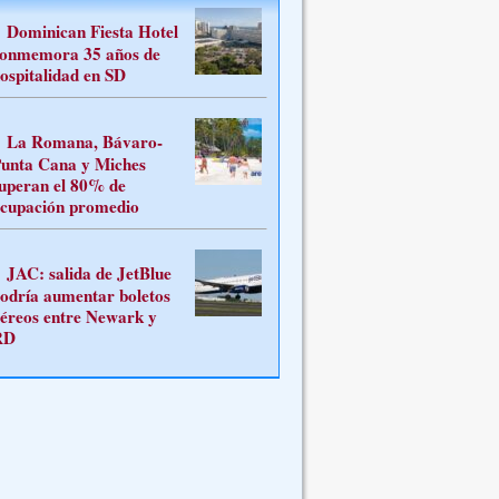
Dominican Fiesta Hotel
onmemora 35 años de
ospitalidad en SD
La Romana, Bávaro-
unta Cana y Miches
uperan el 80% de
cupación promedio
JAC: salida de JetBlue
odría aumentar boletos
éreos entre Newark y
RD