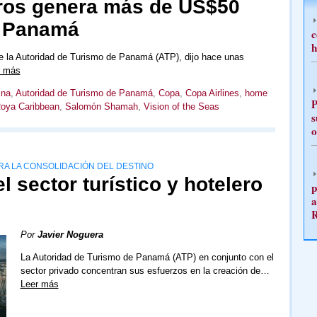
eros genera más de US$50
n Panamá
c
h
 la Autoridad de Turismo de Panamá (ATP), dijo hace unas
r más
ina
,
Autoridad de Turismo de Panamá
,
Copa
,
Copa Airlines
,
home
P
oya Caribbean
,
Salomón Shamah
,
Vision of the Seas
s
o
RA LA CONSOLIDACIÓN DEL DESTINO
 sector turístico y hotelero
p
a
Por
Javier Noguera
La Autoridad de Turismo de Panamá (ATP) en conjunto con el
sector privado concentran sus esfuerzos en la creación de…
Leer más