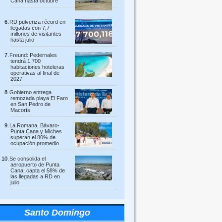
Cana hasta octubre
RD pulveriza récord en
llegadas con 7,7
millones de visitantes
hasta julio
Freund: Pedernales
tendrá 1,700
habitaciones hoteleras
operativas al final de
2027
Gobierno entrega
remozada playa El Faro
en San Pedro de
Macorís
La Romana, Bávaro-
Punta Cana y Miches
superan el 80% de
ocupación promedio
Se consolida el
aeropuerto de Punta
Cana: capta el 58% de
las llegadas a RD en
julio
Santo Domingo