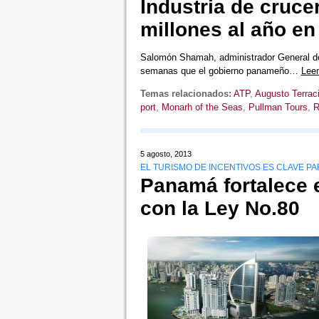
Industria de cruc
millones al año e
Salomón Shamah, administrador General de
semanas que el gobierno panameño…
Lee
Temas relacionados:
ATP
,
Augusto Terrac
port
,
Monarh of the Seas
,
Pullman Tours
,
R
5 agosto, 2013
EL TURISMO DE INCENTIVOS ES CLAVE PA
Panamá fortalece el
con la Ley No.80