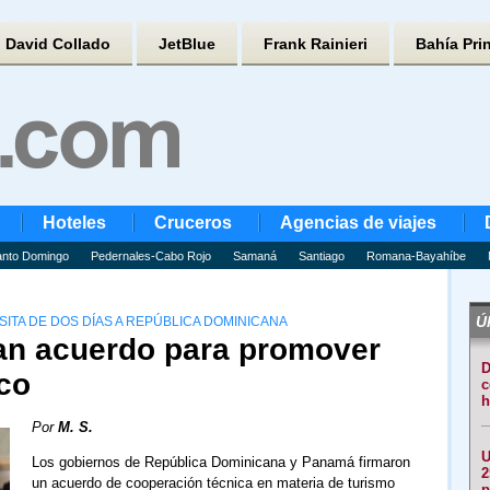
David Collado
JetBlue
Frank Rainieri
Bahía Pri
Hoteles
Cruceros
Agencias de viajes
nto Domingo
Pedernales-Cabo Rojo
Samaná
Santiago
Romana-Bayahíbe
Úl
ITA DE DOS DÍAS A REPÚBLICA DOMINICANA
an acuerdo para promover
D
ico
c
h
Por
M. S.
U
Los gobiernos de República Dominicana y Panamá firmaron
2
un acuerdo de cooperación técnica en materia de turismo
p