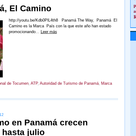
p
á, El Camino
a
http://youtu.be/Kdb0PlL4th8 Panamá The Way, Panamá El
Camino es la Marca País con la que este año han estado
promocionando…
Leer más
ional de Tocumen
,
ATP
,
Autoridad de Turismo de Panamá
,
Marca
12
smo en Panamá crecen
hasta julio