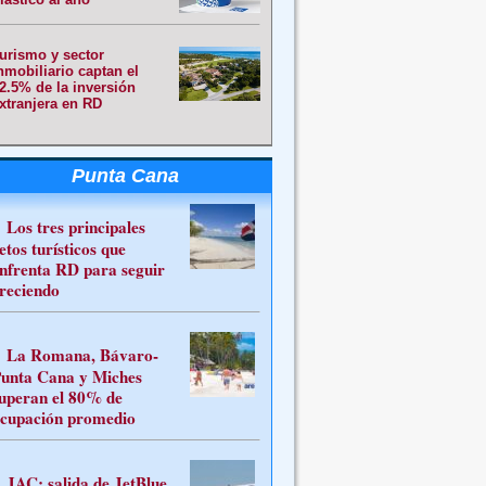
urismo y sector
nmobiliario captan el
2.5% de la inversión
xtranjera en RD
Punta Cana
Los tres principales
etos turísticos que
nfrenta RD para seguir
reciendo
La Romana, Bávaro-
unta Cana y Miches
uperan el 80% de
cupación promedio
JAC: salida de JetBlue