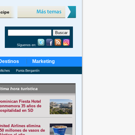
ncipe
Síguenos en:
Destinos
Marketing
Miches
Punta Bergantín
tima hora turística
ominican Fiesta Hotel
onmemora 35 años de
ospitalidad en SD
nited Airlines elimina
50 millones de vasos de
lástico al año