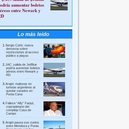
odría aumentar boletos
éreos entre Newark y
RD
Lo más leído
Sergio Carlo: nueva
denuncia sobre
restricciones al acceso
público a playas
JAC: salida de JetBlue
podría aumentar boletos
aéreos entre Newark y
RD
Arajet: malestar en
turistas argentinos al
quedar varados en
Punta Cana
Fallece “Alfy” Fanjul,
copropietario del
complejo Casa de
Campo
Arajet pausa sus vuelos
entre Mendoza y Punta