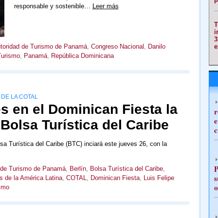
responsable y sostenible…
Leer más
T
i
3
e
toridad de Turismo de Panamá
,
Congreso Nacional
,
Danilo
Turismo
,
Panamá
,
República Dominicana
 DE LA COTAL
s en el Dominican Fiesta la
r
e
 Bolsa Turística del Caribe
c
sa Turística del Caribe (BTC) inciará este jueves 26, con la
P
 de Turismo de Panamá
,
Berlín
,
Bolsa Turística del Caribe
,
s
s de la América Latina
,
COTAL
,
Dominican Fiesta
,
Luis Felipe
o
ismo