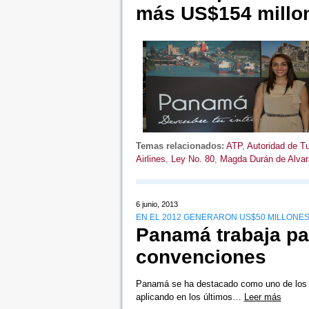
más US$154 millo
Temas relacionados:
ATP
,
Autoridad de 
Airlines
,
Ley No. 80
,
Magda Durán de Alva
6 junio, 2013
EN EL 2012 GENERARON US$50 MILLONE
Panamá trabaja par
convenciones
Panamá se ha destacado como uno de los p
aplicando en los últimos…
Leer más