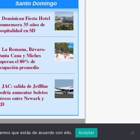
Santo Domingo
Dominican Fiesta Hotel
onmemora 35 años de
ospitalidad en SD
La Romana, Bávaro-
unta Cana y Miches
uperan el 80% de
cupación promedio
JAC: salida de JetBlue
odría aumentar boletos
éreos entre Newark y
RD
Contacto
remos que estás de acuerdo con ello.
Aceptar
ferente