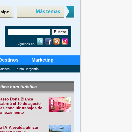
ncipe
Síguenos en:
Destinos
Marketing
Miches
Punta Bergantín
tima hora turística
aseo Doña Blanca
eabrirá el 10 de agosto
ras concluir trabajos de
emozamiento
a IATA evalúa utilizar
argazo para la