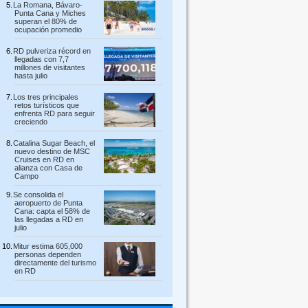
La Romana, Bávaro-
Punta Cana y Miches
superan el 80% de
ocupación promedio
RD pulveriza récord en
llegadas con 7,7
millones de visitantes
hasta julio
Los tres principales
retos turísticos que
enfrenta RD para seguir
creciendo
Catalina Sugar Beach, el
nuevo destino de MSC
Cruises en RD en
alianza con Casa de
Campo
Se consolida el
aeropuerto de Punta
Cana: capta el 58% de
las llegadas a RD en
julio
Mitur estima 605,000
personas dependen
directamente del turismo
en RD