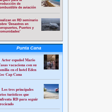
roducción de
ombustible de aviación
ealizan en RD seminario
obre ‘Desastres en
eropuertos, Puertos y
omunidades’
Punta Cana
Actor español Mario
asas vacaciona con su
amilia en el hotel Eden
oc Cap Cana
Los tres principales
etos turísticos que
nfrenta RD para seguir
reciendo