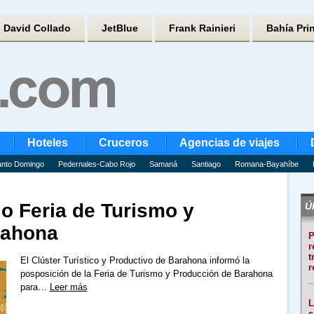
David Collado
JetBlue
Frank Rainieri
Bahía Pri
Hoteles
Cruceros
Agencias de viajes
nto Domingo
Pedernales-Cabo Rojo
Samaná
Santiago
Romana-Bayahíbe
o Feria de Turismo y
Úl
rahona
P
r
t
El Clúster Turístico y Productivo de Barahona informó la
r
posposición de la Feria de Turismo y Producción de Barahona
para…
Leer más
L
s