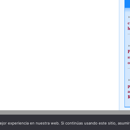
c
h
P
s
o
p
a
Publicidad
Redacción
jor experiencia en nuestra web. Si continúas usando este sitio, asumi
ncia legal
Todos los derechos reservados
Grupo Pre