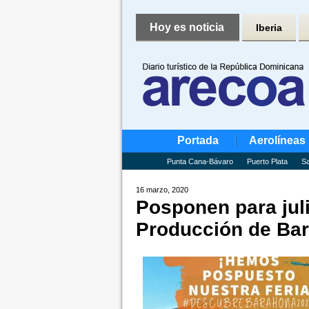
Hoy es noticia
Iberia
Portada
Aerolíneas
Punta Cana-Bávaro
Puerto Plata
Sa
16 marzo, 2020
Posponen para juli
Producción de Ba