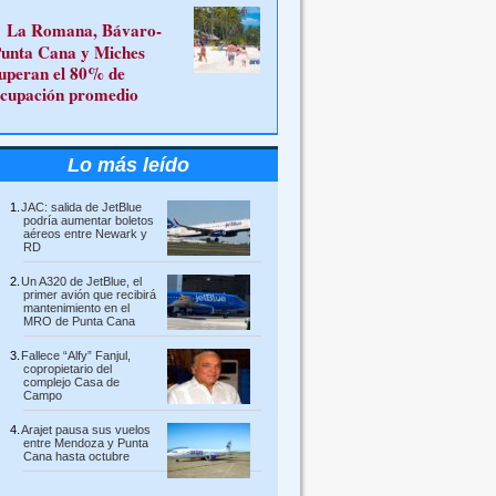
La Romana, Bávaro-
unta Cana y Miches
uperan el 80% de
cupación promedio
Lo más leído
JAC: salida de JetBlue
podría aumentar boletos
aéreos entre Newark y
RD
Un A320 de JetBlue, el
primer avión que recibirá
mantenimiento en el
MRO de Punta Cana
Fallece “Alfy” Fanjul,
copropietario del
complejo Casa de
Campo
Arajet pausa sus vuelos
entre Mendoza y Punta
Cana hasta octubre