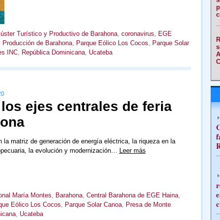
p
c
lúster Turístico y Productivo de Barahona
,
coronavirus
,
EGE
R
y Producción de Barahona
,
Parque Eólico Los Cocos
,
Parque Solar
s
es INC
,
República Dominicana
,
Ucateba
A
C
20
los ejes centrales de feria
hona
C
f
 la matriz de generación de energía eléctrica, la riqueza en la
R
opecuaria, la evolución y modernización…
Leer más
r
e
ional María Montes
,
Barahona
,
Central Barahona de EGE Haina
,
c
que Eólico Los Cocos
,
Parque Solar Canoa
,
Presa de Monte
icana
,
Ucateba