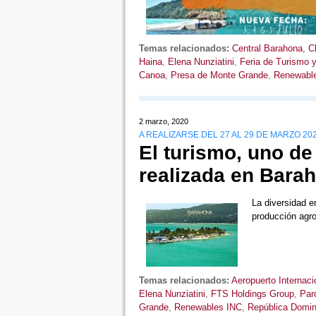
Temas relacionados:
Central Barahona
,
C
Haina
,
Elena Nunziatini
,
Feria de Turismo 
Canoa
,
Presa de Monte Grande
,
Renewabl
2 marzo, 2020
A REALIZARSE DEL 27 AL 29 DE MARZO 20
El turismo, uno de 
realizada en Bara
La diversidad en
producción agr
Temas relacionados:
Aeropuerto Internac
Elena Nunziatini
,
FTS Holdings Group
,
Par
Grande
,
Renewables INC
,
República Domin