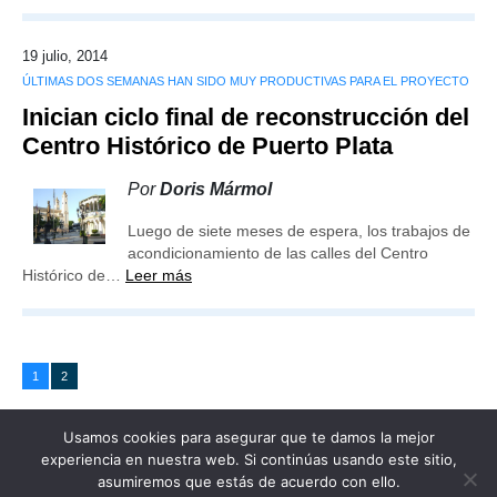
19 julio, 2014
ÚLTIMAS DOS SEMANAS HAN SIDO MUY PRODUCTIVAS PARA EL PROYECTO
Inician ciclo final de reconstrucción del
Centro Histórico de Puerto Plata
Por
Doris Mármol
Luego de siete meses de espera, los trabajos de
acondicionamiento de las calles del Centro
Histórico de…
Leer más
1
2
Usamos cookies para asegurar que te damos la mejor
experiencia en nuestra web. Si continúas usando este sitio,
asumiremos que estás de acuerdo con ello.
Publicidad
Redacción
Contacto