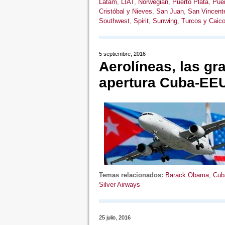
Latam
,
LIAT
,
Norwegian
,
Puerto Plata
,
Puer
Cristóbal y Nieves
,
San Juan
,
San Vincent
Southwest
,
Spirit
,
Sunwing
,
Turcos y Caic
5 septiembre, 2016
Aerolíneas, las gr
apertura Cuba-EE
Temas relacionados:
Barack Obama
,
Cub
Silver Airways
25 julio, 2016