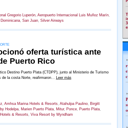
T
onal Gregorio Luperón
,
Aeropuerto Internacional Luis Muñoz Marín
,
i
 Dominicana
,
San Juan
,
Silver Airways
3
e
NORTE
cionó oferta turística ante
de Puerto Rico
r
e
stico Destino Puerto Plata (CTDPP), junto al Ministerio de Turismo
c
es de la costa Norte, reafirmaron…
Leer más
P
ez
,
Amhsa Marina Hotels & Resorts
,
Atahulpa Paulino
,
Birgitt
s
by Hodelpa
,
Marien Puerto Plata
,
Mitur
,
Ponce
,
Puerto Plata
,
o
Hotels & Resorts
,
Viva Resort by Wyndham