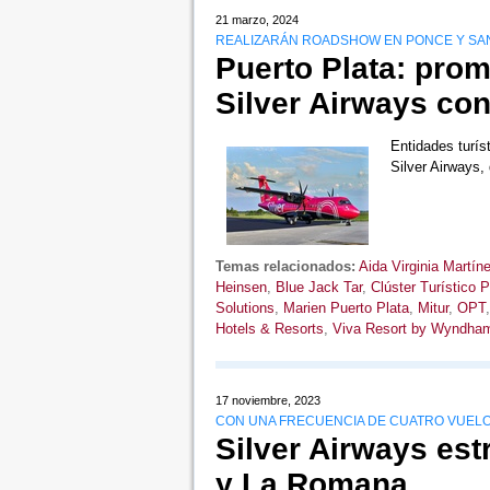
21 marzo, 2024
REALIZARÁN ROADSHOW EN PONCE Y SAN 
Puerto Plata: pro
Silver Airways con
Entidades turís
Silver Airways
Temas relacionados:
Aida Virginia Martín
Heinsen
,
Blue Jack Tar
,
Clúster Turístico P
Solutions
,
Marien Puerto Plata
,
Mitur
,
OPT
Hotels & Resorts
,
Viva Resort by Wyndha
17 noviembre, 2023
CON UNA FRECUENCIA DE CUATRO VUELO
Silver Airways est
y La Romana