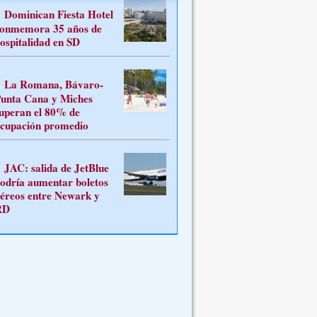
Dominican Fiesta Hotel
onmemora 35 años de
ospitalidad en SD
La Romana, Bávaro-
unta Cana y Miches
uperan el 80% de
cupación promedio
JAC: salida de JetBlue
odría aumentar boletos
éreos entre Newark y
RD