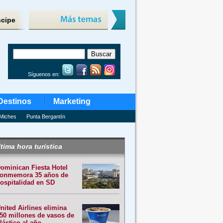
ncipe
Síguenos en:
Destinos
Marketing
Miches
Punta Bergantín
tima hora turística
ominican Fiesta Hotel
onmemora 35 años de
ospitalidad en SD
nited Airlines elimina
50 millones de vasos de
lástico al año