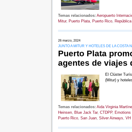
Temas relacionados:
Aeropuerto Internaci
Mitur
,
Puerto Plata
,
Puerto Rico
,
República
26 marzo, 2024
JUNTO A MITUR Y HOTELES DE LA COSTA 
Puerto Plata promo
agentes de viajes 
El Clúster Turí
(Mitur) y hotel
Temas relacionados:
Aida Virginia Martín
Heinsen
,
Blue Jack Tar
,
CTDPP
,
Emotions 
Puerto Rico
,
San Juan
,
Silver Airways
,
VH 