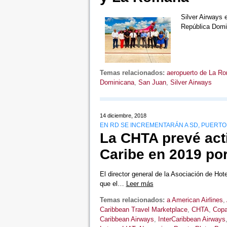
Silver Airways
República Domin
Temas relacionados:
aeropuerto de La R
Dominicana
,
San Juan
,
Silver Airways
14 diciembre, 2018
EN RD SE INCREMENTARÁN A SD, PUERTO
La CHTA prevé acti
Caribe en 2019 po
El director general de la Asociación de Hot
que el…
Leer más
Temas relacionados:
a American Airlines
,
Caribbean Travel Marketplace
,
CHTA
,
Cop
Caribbean Airways
,
InterCaribbean Airways