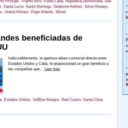
to Príncipe.
,
Puerto Rico
,
Punta Cana
,
República Dominicana
,
San
e
,
Santa Lucía
,
Santo Domingo
,
Seaborne Airlines
,
Silver Airways
,
c
os
,
United Airlines
,
Virgin Atlantic
,
Winair
h
andes beneficiadas de
P
s
UU
o
Indiscutiblemente, la apertura aérea comercial directa entre
Estados Unidos y Cuba, le proporcionará un gran beneficio a
las compañías que…
Leer más
p
a
a
,
Estados Unidos
,
JetBlue Airways
,
Raúl Castro
,
Santa Clara
,