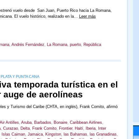
 estrenó vuelo desde San Juan, Puerto Rico hacia La Romana,
icana. El vuelo histórico, realizado en la…
Leer más
omana
,
Andrés Fernández
,
La Romana
,
puerto
,
República
 PLATA Y PUNTA CANA
va temporada turística en el
r auge de aerolíneas
eles y Turismo del Caribe (CHTA, en inglés), Frank Comito, afirmó
Air Antilles
,
Aruba
,
Barbados
,
Bonaire
,
Caribbean Airlines
,
a
,
Curazao
,
Delta
,
Frank Comito
,
Frontier
,
Haití
,
Iberia
,
Inter
,
Islas Caiman
,
Jamaica
,
Kingston
,
las Bahamas
,
las Granadinas
,