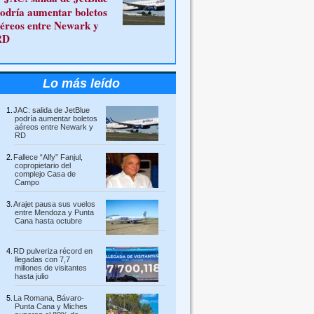
odría aumentar boletos
éreos entre Newark y
RD
Lo más leído
JAC: salida de JetBlue
podría aumentar boletos
aéreos entre Newark y
RD
Fallece “Alfy” Fanjul,
copropietario del
complejo Casa de
Campo
Arajet pausa sus vuelos
entre Mendoza y Punta
Cana hasta octubre
RD pulveriza récord en
llegadas con 7,7
millones de visitantes
hasta julio
La Romana, Bávaro-
Punta Cana y Miches