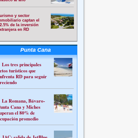
urismo y sector
nmobiliario captan el
2.5% de la inversión
xtranjera en RD
Punta Cana
Los tres principales
etos turísticos que
nfrenta RD para seguir
reciendo
La Romana, Bávaro-
unta Cana y Miches
uperan el 80% de
cupación promedio
JAC: salida de JetBlue