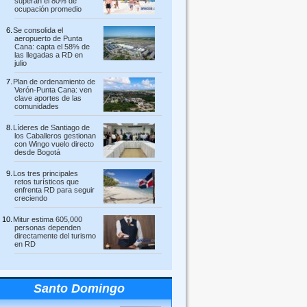
superan el 80% de
ocupación promedio
Se consolida el
aeropuerto de Punta
Cana: capta el 58% de
las llegadas a RD en
julio
Plan de ordenamiento de
Verón-Punta Cana: ven
clave aportes de las
comunidades
Líderes de Santiago de
los Caballeros gestionan
con Wingo vuelo directo
desde Bogotá
Los tres principales
retos turísticos que
enfrenta RD para seguir
creciendo
Mitur estima 605,000
personas dependen
directamente del turismo
en RD
Santo Domingo