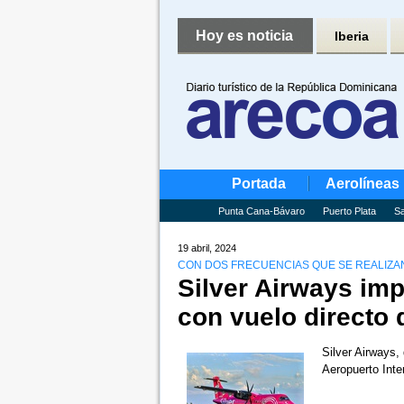
Hoy es noticia
Iberia
Portada
Aerolíneas
Punta Cana-Bávaro
Puerto Plata
Sa
19 abril, 2024
CON DOS FRECUENCIAS QUE SE REALIZA
Silver Airways imp
con vuelo directo
Silver Airways,
Aeropuerto Int