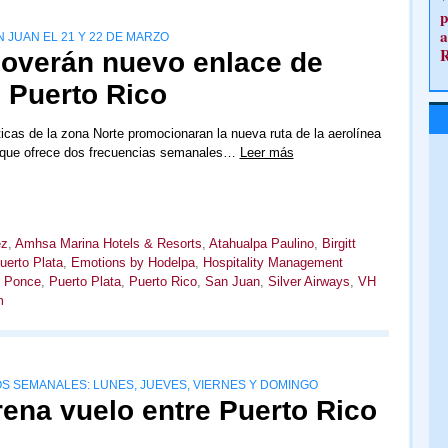
p
a
JUAN EL 21 Y 22 DE MARZO
moverán nuevo enlace de
 Puerto Rico
ticas de la zona Norte promocionaran la nueva ruta de la aerolínea
, que ofrece dos frecuencias semanales…
Leer más
ez
,
Amhsa Marina Hotels & Resorts
,
Atahualpa Paulino
,
Birgitt
uerto Plata
,
Emotions by Hodelpa
,
Hospitality Management
,
Ponce
,
Puerto Plata
,
Puerto Rico
,
San Juan
,
Silver Airways
,
VH
m
S SEMANALES: LUNES, JUEVES, VIERNES Y DOMINGO
rena vuelo entre Puerto Rico