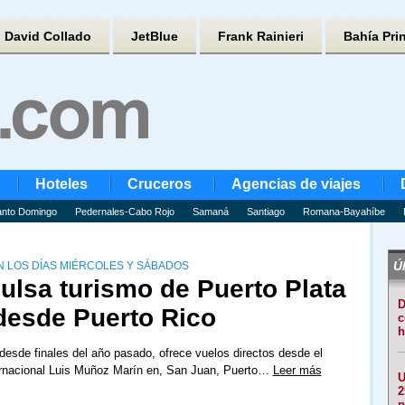
David Collado
JetBlue
Frank Rainieri
Bahía Pri
Hoteles
Cruceros
Agencias de viajes
nto Domingo
Pedernales-Cabo Rojo
Samaná
Santiago
Romana-Bayahíbe
Úl
N LOS DÍAS MIÉRCOLES Y SÁBADOS
ulsa turismo de Puerto Plata
D
 desde Puerto Rico
c
h
 desde finales del año pasado, ofrece vuelos directos desde el
ernacional Luis Muñoz Marín en, San Juan, Puerto…
Leer más
U
2
p