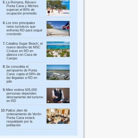
La Romana, Bávaro-
Punta Cana y Miches
superan el 80% de
ocupación promedio
Los tres principales
retos turísticos que
enfrenta RD para seguir
creciendo
Catalina Sugar Beach, el
nuevo destino de MSC
Cruises en RD en
alianza con Casa de
Campo
Se consolida el
aeropuerto de Punta
Cana: capta el 58% de
las llegadas a RD en
julio
Mitur estima 605,000
personas dependen
directamente del turismo
en RD
Paliza: plan de
ordenamiento de Verón-
Punta Cana estará
respaldado por la
población