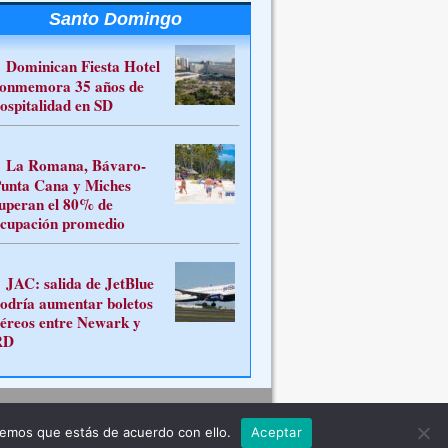
Santo Domingo
Dominican Fiesta Hotel
onmemora 35 años de
ospitalidad en SD
La Romana, Bávaro-
unta Cana y Miches
uperan el 80% de
cupación promedio
JAC: salida de JetBlue
odría aumentar boletos
éreos entre Newark y
RD
Contacto
remos que estás de acuerdo con ello.
Aceptar