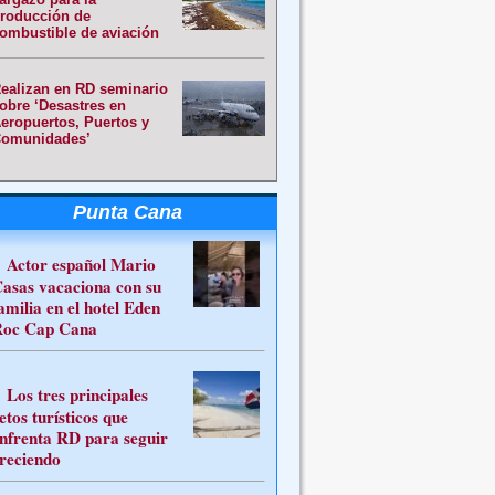
roducción de
ombustible de aviación
ealizan en RD seminario
obre ‘Desastres en
eropuertos, Puertos y
omunidades’
Punta Cana
Actor español Mario
asas vacaciona con su
amilia en el hotel Eden
oc Cap Cana
Los tres principales
etos turísticos que
nfrenta RD para seguir
reciendo