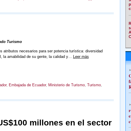
p
c
R
s
A
C
ndo Turismo
s atributos necesarios para ser potencia turística: diversidad
al, la amabilidad de su gente, la calidad y…
Leer más
C
f
ador
,
Embajada de Ecuador
,
Ministerio de Turismo
,
Turismo
,
R
r
e
US$100 millones en el sector
c