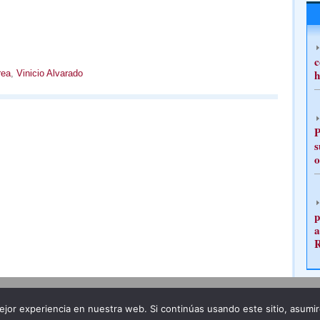
c
h
rea
,
Vinicio Alvarado
P
s
o
p
a
Publicidad
Redacción
jor experiencia en nuestra web. Si continúas usando este sitio, asumi