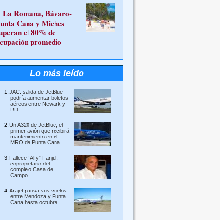
La Romana, Bávaro-
unta Cana y Miches
uperan el 80% de
cupación promedio
Lo más leído
JAC: salida de JetBlue
podría aumentar boletos
aéreos entre Newark y
RD
Un A320 de JetBlue, el
primer avión que recibirá
mantenimiento en el
MRO de Punta Cana
Fallece “Alfy” Fanjul,
copropietario del
complejo Casa de
Campo
Arajet pausa sus vuelos
entre Mendoza y Punta
Cana hasta octubre