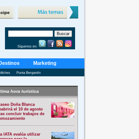
ncipe
Síguenos en:
Destinos
Marketing
Miches
Punta Bergantín
tima hora turística
aseo Doña Blanca
eabrirá el 10 de agosto
ras concluir trabajos de
emozamiento
a IATA evalúa utilizar
argazo para la