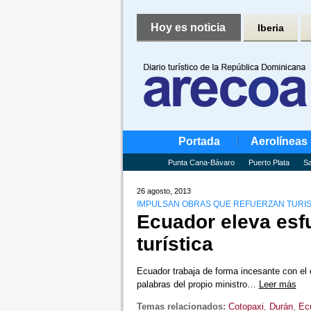
Hoy es noticia
Iberia
Portada
Aerolíneas
Punta Cana-Bávaro
Puerto Plata
Sa
26 agosto, 2013
IMPULSAN OBRAS QUE REFUERZAN TURI
Ecuador eleva esf
turística
Ecuador trabaja de forma incesante con el o
palabras del propio ministro…
Leer más
Temas relacionados:
Cotopaxi
,
Durán
,
Ec