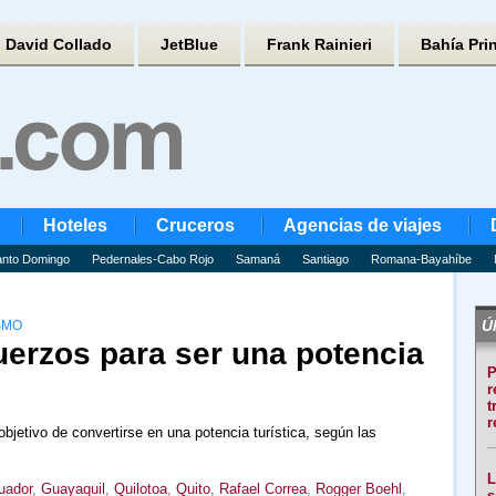
David Collado
JetBlue
Frank Rainieri
Bahía Pri
Hoteles
Cruceros
Agencias de viajes
nto Domingo
Pedernales-Cabo Rojo
Samaná
Santiago
Romana-Bayahíbe
Úl
SMO
uerzos para ser una potencia
P
r
t
r
bjetivo de convertirse en una potencia turística, según las
L
uador
,
Guayaquil
,
Quilotoa
,
Quito
,
Rafael Correa
,
Rogger Boehl
,
s