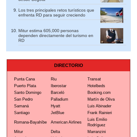
Los tres principales retos turísticos que
enfrenta RD para seguir creciendo
Mitur estima 605,000 personas
dependen directamente del turismo en
RD
DIRECTORIO
Punta Cana
Riu
Transat
Puerto Plata
Iberostar
Hotelbeds
Santo Domingo
Barceló
Booking.com
San Pedro
Palladium
Martín de Oliva
Samaná
Hyatt
Luis Abinader
Santiago
JetBlue
Frank Rainieri
Luis Emilio
Romana-Bayahíbe
American Airlines
Rodríguez
Mitur
Delta
Marranzini