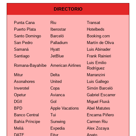
DIRECTORIO
Punta Cana
Riu
Transat
Puerto Plata
Iberostar
Hotelbeds
Santo Domingo
Barceló
Booking.com
San Pedro
Palladium
Martín de Oliva
Samaná
Hyatt
Luis Abinader
Santiago
JetBlue
Frank Rainieri
Luis Emilio
Romana-Bayahíbe
American Airlines
Rodríguez
Mitur
Delta
Marranzini
Asonahores
United
Luis Gallego
Inverotel
Copa
Simón Barceló
Opetur
Avianca
Gabriel Escarrer
DGII
Gol
Miguel Fluxá
BPD
Apple Vacations
Abel Matutes
Banco Central
Tui
Encarna Piñero
Bahía Príncipe
Sunwing
Carmen Riu
Meliá
Expedia
Alex Zozaya
DATE
Fitur
Anato