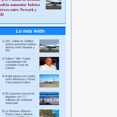
odría aumentar boletos
éreos entre Newark y
RD
Lo más leído
JAC: salida de JetBlue
podría aumentar boletos
aéreos entre Newark y
RD
Fallece “Alfy” Fanjul,
copropietario del
complejo Casa de
Campo
Arajet pausa sus vuelos
entre Mendoza y Punta
Cana hasta octubre
RD pulveriza récord en
llegadas con 7,7
millones de visitantes
hasta julio
La Romana, Bávaro-
Punta Cana y Miches