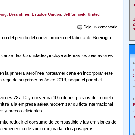
h
ing
,
Dreamliner
,
Estados Unidos
,
Jeff Smisek
,
United
U
2
Deja un comentario
p
ción del pedido del nuevo modelo del fabricante
Boeing
, el
lcanzar las 65 unidades, incluye además los seis aviones
r
en la primera aerolínea norteamericana en incorporar este
e
ntrega de su primer avión en 2018, según el portal el
c
viones 787-10 y convertirá 10 órdenes previas del modelo
P
mitirá a la empresa aérea modernizar su flota internacional
s
s y menos eficientes.
o
mite reducir el consumo de combustible y las emisiones de
 experiencia de vuelo mejorada a los pasajeros.