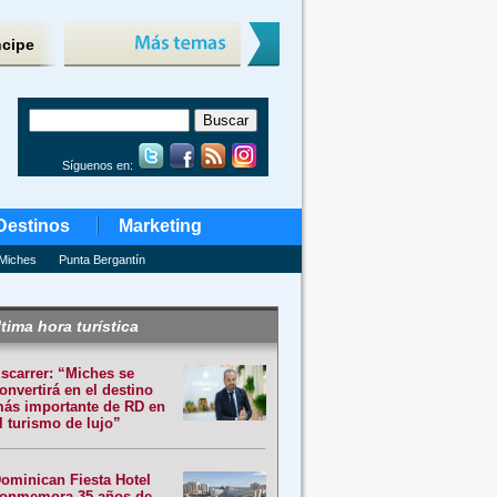
ncipe
Síguenos en:
Destinos
Marketing
Miches
Punta Bergantín
tima hora turística
scarrer: “Miches se
onvertirá en el destino
ás importante de RD en
l turismo de lujo”
ominican Fiesta Hotel
onmemora 35 años de