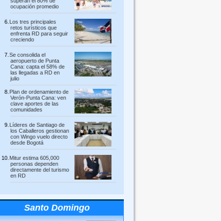
superan el 80% de
ocupación promedio
Los tres principales
retos turísticos que
enfrenta RD para seguir
creciendo
Se consolida el
aeropuerto de Punta
Cana: capta el 58% de
las llegadas a RD en
julio
Plan de ordenamiento de
Verón-Punta Cana: ven
clave aportes de las
comunidades
Líderes de Santiago de
los Caballeros gestionan
con Wingo vuelo directo
desde Bogotá
Mitur estima 605,000
personas dependen
directamente del turismo
en RD
Santo Domingo