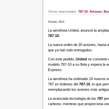
Temas relacionados:
787-10
,
Aviones
,
Boe
24 junio, 2013
La aerolínea United, anunció la amplia
787-10
.
La nueva orden de 20 aviones, hasta a
que ya han sido entregados.
Con este pedido,
United
se convierte 
modelo 787-10 a su flota y espera la e
Expreso.
La aerolínea ha ordenado 10 nuevos a
787 en órdenes del
787-10
, lo que per
reemplazando los aviones más antiguo
La avanzada tecnología de los
787
per
carbono, mientras que proporciona una