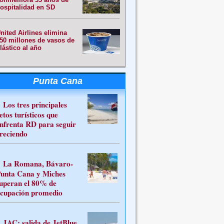
ospitalidad en SD
nited Airlines elimina
50 millones de vasos de
lástico al año
Punta Cana
Los tres principales
etos turísticos que
nfrenta RD para seguir
reciendo
La Romana, Bávaro-
unta Cana y Miches
uperan el 80% de
cupación promedio
JAC: salida de JetBlue