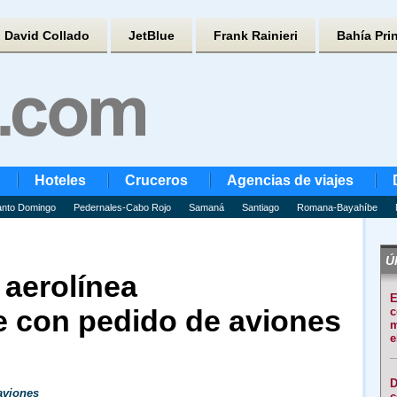
David Collado
JetBlue
Frank Rainieri
Bahía Pri
Hoteles
Cruceros
Agencias de viajes
nto Domingo
Pedernales-Cabo Rojo
Samaná
Santiago
Romana-Bayahíbe
Úl
 aerolínea
E
 con pedido de aviones
c
m
e
D
aviones
c