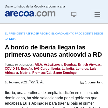
Diario turístico de la República Dominicana
EL PRESIDENTE ABINADER RECIBIÓ EL CARGAMENTO PROCEDENTE DESDE
LA INDIA
A bordo de Iberia llegan las
primeras vacunas anticovid a RD
Temas relacionados:
AILA
,
AstraZeneca
,
Bombay
,
British Airways
,
COVID-19
,
España
,
IAG Cargo
,
Iberia
,
La India
,
Londres
,
Luis
Abinader
,
Madrid
,
Promese/Cal
,
Santo Domingo
Por
R. A.
16 febrero, 2021
1 comentario
Iberia
, una aerolínea de amplia tradición en el mercado
dominicano, ha sido seleccionada por el gobierno que
encabeza
Luis Abinader
para traer al país el primer