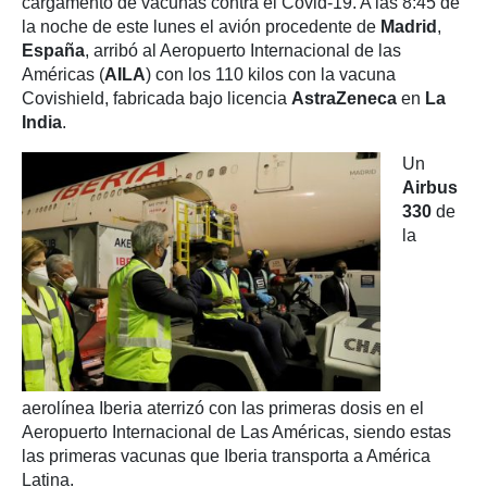
cargamento de vacunas contra el Covid-19. A las 8:45 de
la noche de este lunes el avión procedente de
Madrid
,
España
, arribó al Aeropuerto Internacional de las
Américas (
AILA
) con los 110 kilos con la vacuna
Covishield, fabricada bajo licencia
AstraZeneca
en
La
India
.
Un
Airbus
330
de
la
aerolínea Iberia aterrizó con las primeras dosis en el
Aeropuerto Internacional de Las Américas, siendo estas
las primeras vacunas que Iberia transporta a América
Latina.