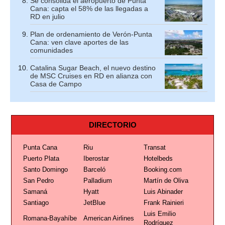
Se consolida el aeropuerto de Punta
Cana: capta el 58% de las llegadas a
RD en julio
Plan de ordenamiento de Verón-Punta
Cana: ven clave aportes de las
comunidades
Catalina Sugar Beach, el nuevo destino
de MSC Cruises en RD en alianza con
Casa de Campo
DIRECTORIO
Punta Cana
Riu
Transat
Puerto Plata
Iberostar
Hotelbeds
Santo Domingo
Barceló
Booking.com
San Pedro
Palladium
Martín de Oliva
Samaná
Hyatt
Luis Abinader
Santiago
JetBlue
Frank Rainieri
Luis Emilio
Romana-Bayahíbe
American Airlines
Rodríguez