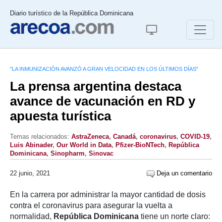
Diario turístico de la República Dominicana
"LA INMUNIZACIÓN AVANZÓ A GRAN VELOCIDAD EN LOS ÚLTIMOS DÍAS"
La prensa argentina destaca
avance de vacunación en RD y
apuesta turística
Temas relacionados:
AstraZeneca
,
Canadá
,
coronavirus
,
COVID-19
,
Luis Abinader
,
Our World in Data
,
Pfizer-BioNTech
,
República
Dominicana
,
Sinopharm
,
Sinovac
22 junio, 2021
Deja un comentario
En la carrera por administrar la mayor cantidad de dosis
contra el coronavirus para asegurar la vuelta a
normalidad,
República Dominicana
tiene un norte claro: