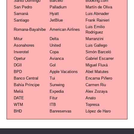
Santo Domingo
Barceló
Booking.com
San Pedro
Palladium
Martín de Oliva
Samaná
Hyatt
Luis Abinader
Santiago
JetBlue
Frank Rainieri
Luis Emilio
Romana-Bayahíbe
American Airlines
Rodríguez
Mitur
Delta
Marranzini
Asonahores
United
Luis Gallego
Inverotel
Copa
Simón Barceló
Opetur
Avianca
Gabriel Escarrer
DGII
Gol
Miguel Fluxá
BPD
Apple Vacations
Abel Matutes
Banco Central
Tui
Encarna Piñero
Bahía Príncipe
Sunwing
Carmen Riu
Meliá
Expedia
Alex Zozaya
DATE
Fitur
Anato
WTM
ITB
Topresa
BHD
Banreservas
López de Haro