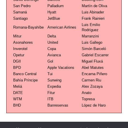
San Pedro
Palladium
Martín de Oliva
Samaná
Hyatt
Luis Abinader
Santiago
JetBlue
Frank Rainieri
Luis Emilio
Romana-Bayahíbe
American Airlines
Rodríguez
Mitur
Delta
Marranzini
Asonahores
United
Luis Gallego
Inverotel
Copa
Simón Barceló
Opetur
Avianca
Gabriel Escarrer
DGII
Gol
Miguel Fluxá
BPD
Apple Vacations
Abel Matutes
Banco Central
Tui
Encarna Piñero
Bahía Príncipe
Sunwing
Carmen Riu
Meliá
Expedia
Alex Zozaya
DATE
Fitur
Anato
WTM
ITB
Topresa
BHD
Banreservas
López de Haro