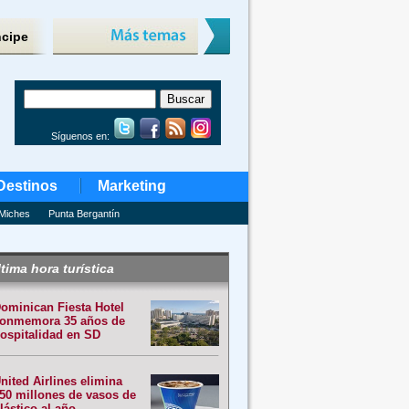
ncipe
Síguenos en:
Destinos
Marketing
Miches
Punta Bergantín
tima hora turística
ominican Fiesta Hotel
onmemora 35 años de
ospitalidad en SD
nited Airlines elimina
50 millones de vasos de
lástico al año