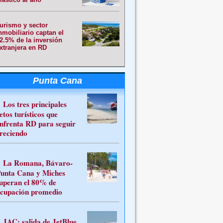
urismo y sector
nmobiliario captan el
2.5% de la inversión
xtranjera en RD
Punta Cana
Los tres principales
etos turísticos que
nfrenta RD para seguir
reciendo
La Romana, Bávaro-
unta Cana y Miches
uperan el 80% de
cupación promedio
JAC: salida de JetBlue