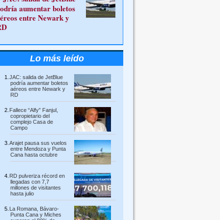
odría aumentar boletos
éreos entre Newark y
RD
Lo más leído
JAC: salida de JetBlue
podría aumentar boletos
aéreos entre Newark y
RD
Fallece “Alfy” Fanjul,
copropietario del
complejo Casa de
Campo
Arajet pausa sus vuelos
entre Mendoza y Punta
Cana hasta octubre
RD pulveriza récord en
llegadas con 7,7
millones de visitantes
hasta julio
La Romana, Bávaro-
Punta Cana y Miches