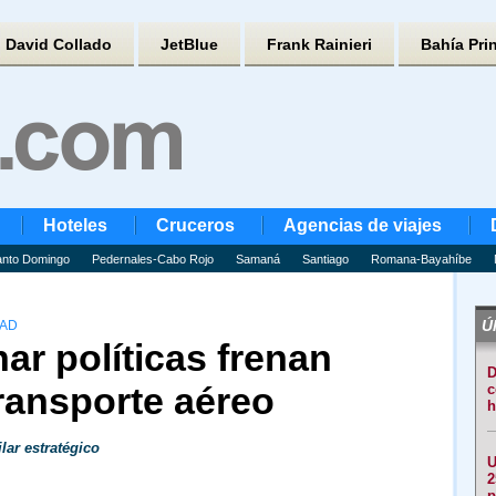
David Collado
JetBlue
Frank Rainieri
Bahía Pri
Hoteles
Cruceros
Agencias de viajes
nto Domingo
Pedernales-Cabo Rojo
Samaná
Santiago
Romana-Bayahíbe
Úl
DAD
ar políticas frenan
D
transporte aéreo
c
h
lar estratégico
U
2
p