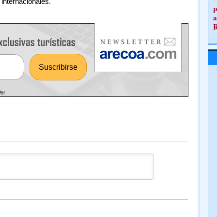
internacionales.
p
a
Ver