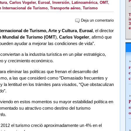
tura
,
Carlos Vogeler
,
Euroal
,
Inversión
,
Latinoamérica
,
OMT
,
 Internacional de Turismo
,
Transporte aéreo
,
Turismo
T
i
Deja un comentario
3
e
ternacional de Turismo, Arte y Cultura
,
Euroal
, el director
n Mundial de Turismo
(OMT
),
Carlos Vogeler
, afirmó que
 pueden ayudar a mejorar las condiciones de vida”.
conviertan a la industria turística en un pilar estratégico,
eo y crecimiento económico.
r
a eliminar las políticas que frenan el desarrollo del
e
c
rismo, a las que consideró como “Demasiado frecuentes y
 y la lentitud en los trámites para visados, “Que obstaculizan
do”.
P
iviendo en estos momentos su mayor estabilidad política en
s
crementado su atractivo como destino del turismo
o
nfo.
e 2012 el turismo creció aproximadamente un 4% en el