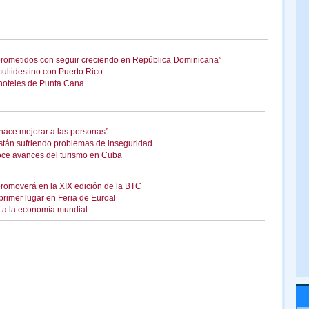
mprometidos con seguir creciendo en República Dominicana”
multidestino con Puerto Rico
 hoteles de Punta Cana
 hace mejorar a las personas”
están sufriendo problemas de inseguridad
oce avances del turismo en Cuba
romoverá en la XIX edición de la BTC
rimer lugar en Feria de Euroal
o a la economía mundial