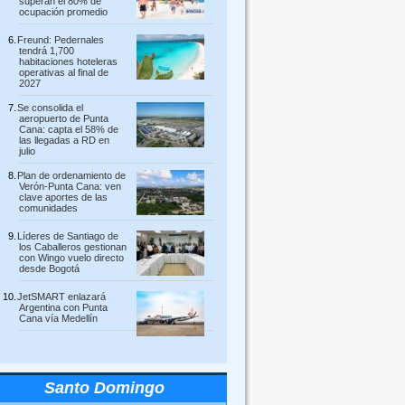
superan el 80% de
ocupación promedio
Freund: Pedernales
tendrá 1,700
habitaciones hoteleras
operativas al final de
2027
Se consolida el
aeropuerto de Punta
Cana: capta el 58% de
las llegadas a RD en
julio
Plan de ordenamiento de
Verón-Punta Cana: ven
clave aportes de las
comunidades
Líderes de Santiago de
los Caballeros gestionan
con Wingo vuelo directo
desde Bogotá
JetSMART enlazará
Argentina con Punta
Cana vía Medellín
Santo Domingo