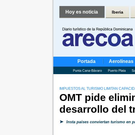
Hoy es noticia
Iberia
Portada
Aerolíneas
Punta Cana-Bávaro
Puerto Plata
Sa
IMPUESTOS AL TURISMO LIMITAN CAPACI
OMT pide elimin
desarrollo del 
Insta países conviertan turismo en pi