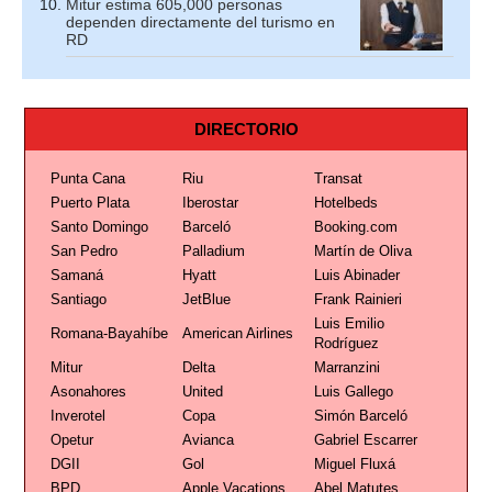
Mitur estima 605,000 personas
dependen directamente del turismo en
RD
DIRECTORIO
Punta Cana
Riu
Transat
Puerto Plata
Iberostar
Hotelbeds
Santo Domingo
Barceló
Booking.com
San Pedro
Palladium
Martín de Oliva
Samaná
Hyatt
Luis Abinader
Santiago
JetBlue
Frank Rainieri
Luis Emilio
Romana-Bayahíbe
American Airlines
Rodríguez
Mitur
Delta
Marranzini
Asonahores
United
Luis Gallego
Inverotel
Copa
Simón Barceló
Opetur
Avianca
Gabriel Escarrer
DGII
Gol
Miguel Fluxá
BPD
Apple Vacations
Abel Matutes