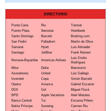
DIRECTORIO
Punta Cana
Riu
Transat
Puerto Plata
Iberostar
Hotelbeds
Santo Domingo
Barceló
Booking.com
San Pedro
Palladium
Martín de Oliva
Samaná
Hyatt
Luis Abinader
Santiago
JetBlue
Frank Rainieri
Luis Emilio
Romana-Bayahíbe
American Airlines
Rodríguez
Mitur
Delta
Marranzini
Asonahores
United
Luis Gallego
Inverotel
Copa
Simón Barceló
Opetur
Avianca
Gabriel Escarrer
DGII
Gol
Miguel Fluxá
BPD
Apple Vacations
Abel Matutes
Banco Central
Tui
Encarna Piñero
Bahía Príncipe
Sunwing
Carmen Riu