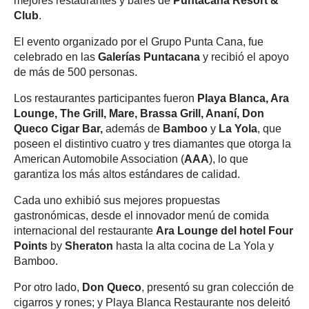
mejores restaurantes y bares de
Puntacana Resort &
Club
.
El evento organizado por el Grupo Punta Cana, fue
celebrado en las
Galerías Puntacana
y recibió el apoyo
de más de 500 personas.
Los restaurantes participantes fueron
Playa Blanca, Ara
Lounge, The Grill, Mare, Brassa Grill, Ananí, Don
Queco Cigar Bar,
además de
Bamboo
y
La Yola
, que
poseen el distintivo cuatro y tres diamantes que otorga la
American Automobile Association (
AAA
), lo que
garantiza los más altos estándares de calidad.
Cada uno exhibió sus mejores propuestas
gastronómicas, desde el innovador menú de comida
internacional del restaurante
Ara Lounge del hotel Four
Points
by
Sheraton
hasta la alta cocina de La Yola y
Bamboo.
Por otro lado,
Don Queco
, presentó su gran colección de
cigarros y rones; y Playa Blanca Restaurante nos deleitó