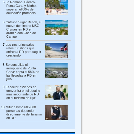
La Romana, Bávaro-
Punta Cana y Miches
superan el 80% de
ocupación promedio
Catalina Sugar Beach, el
nuevo destino de MSC
Cruises en RD en
alianza con Casa de
Campo
Los tres principales
retos turísticos que
enfrenta RD para seguir
creciendo
Se consolida el
aeropuerto de Punta
Cana: capta el 58% de
las llegadas a RD en
julio
Escarrer: “Miches se
convertirá en el destino
más importante de RD
en el turismo de lujo”
Mitur estima 605,000
personas dependen
directamente del turismo
en RD