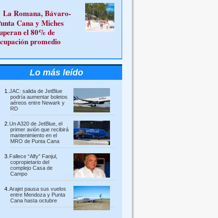
La Romana, Bávaro-
unta Cana y Miches
uperan el 80% de
cupación promedio
Lo más leído
JAC: salida de JetBlue
podría aumentar boletos
aéreos entre Newark y
RD
Un A320 de JetBlue, el
primer avión que recibirá
mantenimiento en el
MRO de Punta Cana
Fallece “Alfy” Fanjul,
copropietario del
complejo Casa de
Campo
Arajet pausa sus vuelos
entre Mendoza y Punta
Cana hasta octubre