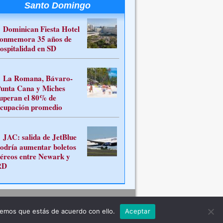
Santo Domingo
Dominican Fiesta Hotel
onmemora 35 años de
ospitalidad en SD
La Romana, Bávaro-
unta Cana y Miches
uperan el 80% de
cupación promedio
JAC: salida de JetBlue
odría aumentar boletos
éreos entre Newark y
RD
Contacto
remos que estás de acuerdo con ello.
Aceptar
ferente