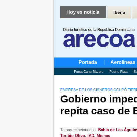
Hoy es noticia
Iberia
Portada
Aerolíneas
Punta Cana-Bávaro
Puerto Plata
Sa
EMPRESA DE LOS CISNEROS OCUPÓ TIER
Gobierno imped
repita caso de 
Temas relacionados:
Bahía de Las Águila
Toribio Olivo
,
IAD
,
Miches