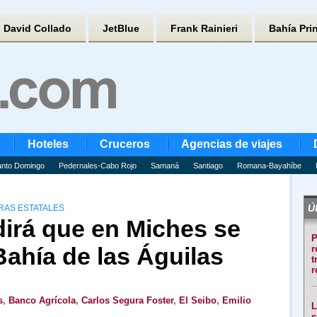
David Collado
JetBlue
Frank Rainieri
Bahía Pri
Hoteles
Cruceros
Agencias de viajes
nto Domingo
Pedernales-Cabo Rojo
Samaná
Santiago
Romana-Bayahíbe
Úl
RAS ESTATALES
irá que en Miches se
P
Bahía de las Águilas
r
t
r
s
,
Banco Agrícola
,
Carlos Segura Foster
,
El Seibo
,
Emilio
L
s