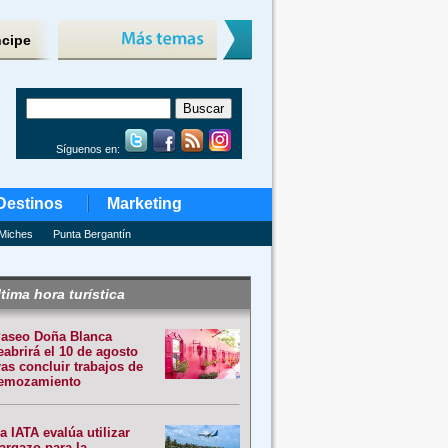
ncipe
Síguenos en:
Destinos
Marketing
Miches
Punta Bergantín
tima hora turística
aseo Doña Blanca
eabrirá el 10 de agosto
ras concluir trabajos de
emozamiento
a IATA evalúa utilizar
argazo para la