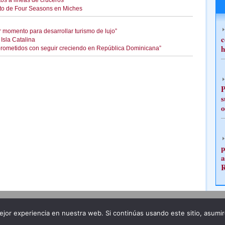
tos a líneas de cruceros
ecto de Four Seasons en Miches
r momento para desarrollar turismo de lujo”
c
Isla Catalina
h
mprometidos con seguir creciendo en República Dominicana”
P
s
o
p
a
Publicidad
Redacción
jor experiencia en nuestra web. Si continúas usando este sitio, asumi
ncia legal
Todos los derechos reservados
Grupo Pre