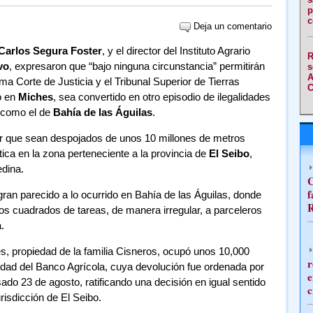
p
c
Deja un comentario
Carlos Segura Foster
, y el director del Instituto Agrario
R
vo
, expresaron que “bajo ninguna circunstancia” permitirán
s
A
ma Corte de Justicia y el Tribunal Superior de Tierras
C
o en
Miches
, sea convertido en otro episodio de ilegalidades
 como el de
Bahía de las Águilas
.
ar que sean despojados de unos 10 millones de metros
tica en la zona perteneciente a la provincia de
El Seibo
,
dina.
C
f
ran parecido a lo ocurrido en Bahía de las Águilas, donde
R
os cuadrados de tareas, de manera irregular, a parceleros
.
s, propiedad de la familia Cisneros, ocupó unos 10,000
r
edad del Banco Agrícola, cuya devolución fue ordenada por
e
do 23 de agosto, ratificando una decisión en igual sentido
c
urisdicción de El Seibo.