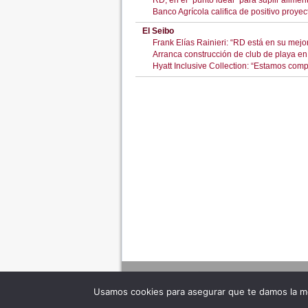
RD, en el “punto ideal” para suplir alimen
Banco Agrícola califica de positivo proy
El Seibo
Frank Elías Rainieri: “RD está en su mejo
Arranca construcción de club de playa en 
Hyatt Inclusive Collection: “Estamos co
Usamos cookies para asegurar que te damos la me
Adverte