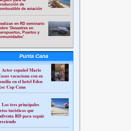
roducción de
ombustible de aviación
ealizan en RD seminario
obre ‘Desastres en
eropuertos, Puertos y
omunidades’
Punta Cana
Actor español Mario
asas vacaciona con su
amilia en el hotel Eden
oc Cap Cana
Los tres principales
etos turísticos que
nfrenta RD para seguir
reciendo