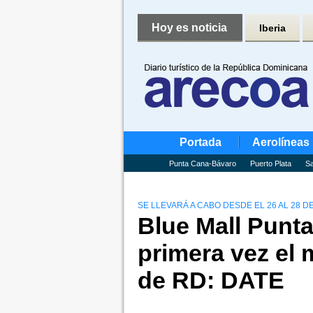
Hoy es noticia
Iberia
Portada
Aerolíneas
Punta Cana-Bávaro
Puerto Plata
Sa
SE LLEVARÁ A CABO DESDE EL 26 AL 28 D
Blue Mall Punt
primera vez el 
de RD: DATE