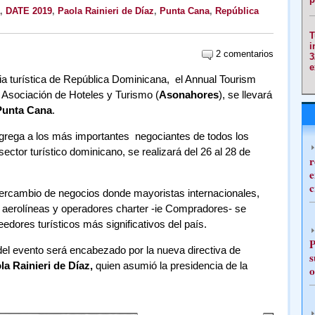
,
DATE 2019
,
Paola Rainieri de Díaz
,
Punta Cana
,
República
T
i
2 comentarios
3
e
ia turística de República Dominicana, el Annual Tourism
a Asociación de Hoteles y Turismo (
Asonahores
), se llevará
Punta Cana
.
ngrega a los más importantes negociantes de todos los
ector turístico dominicano, se realizará del 26 al 28 de
r
e
c
ntercambio de negocios donde mayoristas internacionales,
, aerolíneas y operadores charter -ie Compradores- se
dores turísticos más significativos del país.
P
del evento será encabezado por la nueva directiva de
s
la Rainieri de Díaz,
quien asumió la presidencia de la
o