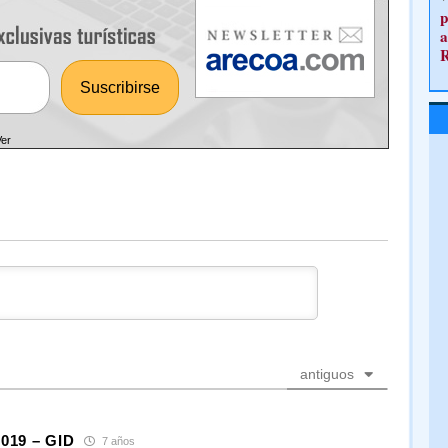
p
a
Ver
antiguos
2019 – GID
7 años