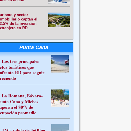
urismo y sector
nmobiliario captan el
2.5% de la inversión
xtranjera en RD
Punta Cana
Los tres principales
etos turísticos que
nfrenta RD para seguir
reciendo
La Romana, Bávaro-
unta Cana y Miches
uperan el 80% de
cupación promedio
JAC: salida de JetBlue