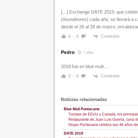
[…] Exchange DATE 2019, que celebra
(Asonahores) cada año, se llevará a c
desde el 26 al 28 de marzo, encabeza
Contestar
0
0
Pedro
7 años
2018 fue en blue mall…
Contestar
0
0
Noticias relacionadas
Blue Mall Puntacana
Turistas de EEUU y Canadá, los principa
Restaurante de Juan Luis Guerra, cuna 
Grupo Puntacana celebra sus 48 años de éx
DATE 2019