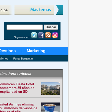
ncipe
Síguenos en:
Destinos
Marketing
Miches
Punta Bergantín
tima hora turística
ominican Fiesta Hotel
onmemora 35 años de
ospitalidad en SD
nited Airlines elimina
50 millones de vasos de
lástico al año