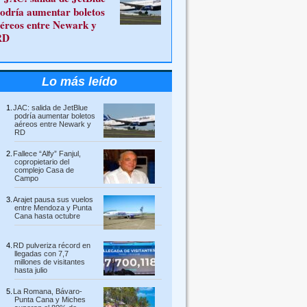
odría aumentar boletos
éreos entre Newark y
RD
Lo más leído
JAC: salida de JetBlue
podría aumentar boletos
aéreos entre Newark y
RD
Fallece “Alfy” Fanjul,
copropietario del
complejo Casa de
Campo
Arajet pausa sus vuelos
entre Mendoza y Punta
Cana hasta octubre
RD pulveriza récord en
llegadas con 7,7
millones de visitantes
hasta julio
La Romana, Bávaro-
Punta Cana y Miches