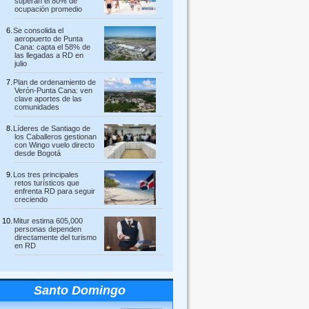
superan el 80% de
ocupación promedio
Se consolida el
aeropuerto de Punta
Cana: capta el 58% de
las llegadas a RD en
julio
Plan de ordenamiento de
Verón-Punta Cana: ven
clave aportes de las
comunidades
Líderes de Santiago de
los Caballeros gestionan
con Wingo vuelo directo
desde Bogotá
Los tres principales
retos turísticos que
enfrenta RD para seguir
creciendo
Mitur estima 605,000
personas dependen
directamente del turismo
en RD
Santo Domingo