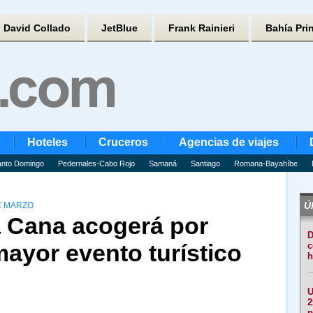
David Collado
JetBlue
Frank Rainieri
Bahía Pri
Hoteles
Cruceros
Agencias de viajes
nto Domingo
Pedernales-Cabo Rojo
Samaná
Santiago
Romana-Bayahíbe
Úl
E MARZO
a Cana acogerá por
D
mayor evento turístico
c
h
U
2
p