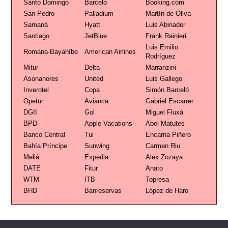
Santo Domingo
Barceló
Booking.com
San Pedro
Palladium
Martín de Oliva
Samaná
Hyatt
Luis Abinader
Santiago
JetBlue
Frank Rainieri
Luis Emilio
Romana-Bayahíbe
American Airlines
Rodríguez
Mitur
Delta
Marranzini
Asonahores
United
Luis Gallego
Inverotel
Copa
Simón Barceló
Opetur
Avianca
Gabriel Escarrer
DGII
Gol
Miguel Fluxá
BPD
Apple Vacations
Abel Matutes
Banco Central
Tui
Encarna Piñero
Bahía Príncipe
Sunwing
Carmen Riu
Meliá
Expedia
Alex Zozaya
DATE
Fitur
Anato
WTM
ITB
Topresa
BHD
Banreservas
López de Haro