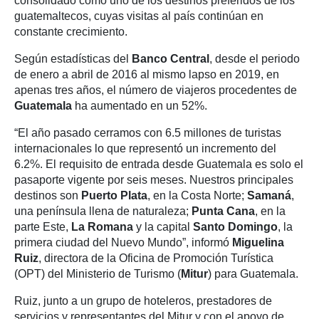
consolidado como uno de los destinos preferidos de los
guatemaltecos, cuyas visitas al país continúan en
constante crecimiento.
Según estadísticas del
Banco Central
, desde el periodo
de enero a abril de 2016 al mismo lapso en 2019, en
apenas tres años, el número de viajeros procedentes de
Guatemala
ha aumentado en un 52%.
“El año pasado cerramos con 6.5 millones de turistas
internacionales lo que representó un incremento del
6.2%. El requisito de entrada desde Guatemala es solo el
pasaporte vigente por seis meses. Nuestros principales
destinos son
Puerto Plata
, en la Costa Norte;
Samaná
,
una península llena de naturaleza;
Punta Cana
, en la
parte Este,
La Romana
y la capital
Santo Domingo
, la
primera ciudad del Nuevo Mundo”, informó
Miguelina
Ruiz
, directora de la Oficina de Promoción Turística
(OPT) del Ministerio de Turismo (
Mitur
) para Guatemala.
Ruiz, junto a un grupo de hoteleros, prestadores de
servicios y representantes del Mitur y con el apoyo de