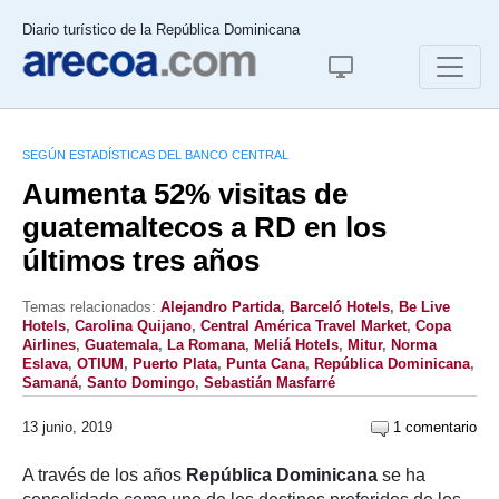
Diario turístico de la República Dominicana
SEGÚN ESTADÍSTICAS DEL BANCO CENTRAL
Aumenta 52% visitas de
guatemaltecos a RD en los
últimos tres años
Temas relacionados:
Alejandro Partida
,
Barceló Hotels
,
Be Live
Hotels
,
Carolina Quijano
,
Central América Travel Market
,
Copa
Airlines
,
Guatemala
,
La Romana
,
Meliá Hotels
,
Mitur
,
Norma
Eslava
,
OTIUM
,
Puerto Plata
,
Punta Cana
,
República Dominicana
,
Samaná
,
Santo Domingo
,
Sebastián Masfarré
13 junio, 2019
1 comentario
A través de los años
República Dominicana
se ha