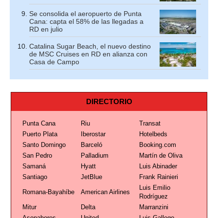
Se consolida el aeropuerto de Punta
Cana: capta el 58% de las llegadas a
RD en julio
Catalina Sugar Beach, el nuevo destino
de MSC Cruises en RD en alianza con
Casa de Campo
DIRECTORIO
Punta Cana
Riu
Transat
Puerto Plata
Iberostar
Hotelbeds
Santo Domingo
Barceló
Booking.com
San Pedro
Palladium
Martín de Oliva
Samaná
Hyatt
Luis Abinader
Santiago
JetBlue
Frank Rainieri
Luis Emilio
Romana-Bayahíbe
American Airlines
Rodríguez
Mitur
Delta
Marranzini
Asonahores
United
Luis Gallego