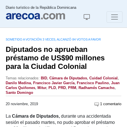
Diario turístico de la República Dominicana
SOMETIDO A VOTACIÓN 3 VECES, ALCANZÓ 84 VOTOS A FAVOR
Diputados no aprueban
préstamo de US$90 millones
para la Ciudad Colonial
Temas relacionados:
BID
,
Cámara de Diputados
,
Cuidad Colonial
,
Danilo Medina
,
Francisco Javier García
,
Francisco Paulino
,
Juan
Carlos Quiñones
,
Mitur
,
PLD
,
PRD
,
PRM
,
Radhamés Camacho
,
Santo Domingo
20 noviembre, 2019
1 comentario
La
Cámara de Diputados,
durante una accidentada
sesión el pasado martes, no pudo aprobar el préstamo